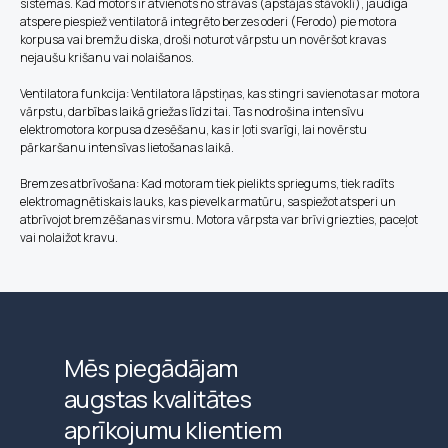
sistēmas. Kad motors ir atvienots no strāvas (apstājas stāvoklī), jaudīga
atspere piespiež ventilatorā integrēto berzes oderi (Ferodo) pie motora
korpusa vai bremžu diska, droši noturot vārpstu un novēršot kravas
nejaušu krišanu vai nolaišanos.
Ventilatora funkcija: Ventilatora lāpstiņas, kas stingri savienotas ar motora
vārpstu, darbības laikā griežas līdzi tai. Tas nodrošina intensīvu
elektromotora korpusa dzesēšanu, kas ir ļoti svarīgi, lai novērstu
pārkaršanu intensīvas lietošanas laikā.
Bremzes atbrīvošana: Kad motoram tiek pielikts spriegums, tiek radīts
elektromagnētiskais lauks, kas pievelk armatūru, saspiežot atsperi un
atbrīvojot bremzēšanas virsmu. Motora vārpsta var brīvi griezties, paceļot
vai nolaižot kravu.
Mēs piegādājam
augstas kvalitātes
aprīkojumu klientiem