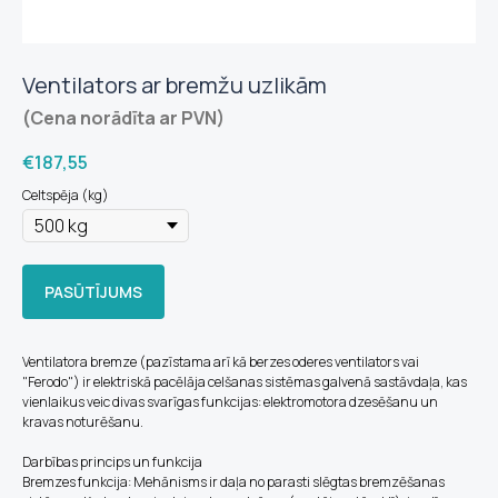
Ventilators ar bremžu uzlikām
(Cena norādīta ar PVN)
€
187,55
Celtspēja (kg)
PASŪTĪJUMS
Ventilatora bremze (pazīstama arī kā berzes oderes ventilators vai
"Ferodo") ir elektriskā pacēlāja celšanas sistēmas galvenā sastāvdaļa, kas
vienlaikus veic divas svarīgas funkcijas: elektromotora dzesēšanu un
kravas noturēšanu.
Darbības princips un funkcija
Bremzes funkcija: Mehānisms ir daļa no parasti slēgtas bremzēšanas