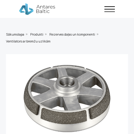
Sākumslapa
Produkti
Rezerves daļas un komponenti
»
»
»
Ventilators ar bremžu uzlikām