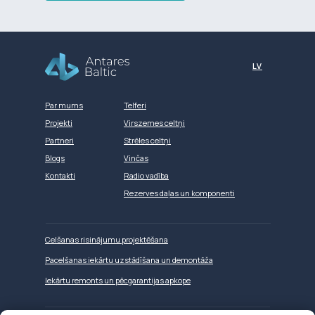
Разработка сайта
LV
Par mums
Telferi
Projekti
Virszemes celtņi
Partneri
Strēles celtņi
Blogs
Vinčas
Kontakti
Radio vadība
Rezerves daļas un komponenti
Celšanas risinājumu projektēšana
Pacelšanas iekārtu uzstādīšana un demontāža
Iekārtu remonts un pēcgarantijas apkope