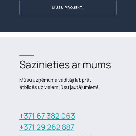
MŪSU PROJEKTI
Sazinieties ar mums
Mūsu uzņēmuma vadītāji labprāt
atbildēs uz visiem jūsu jautājumiem!
+371 67 382 063
+371 29 262 887