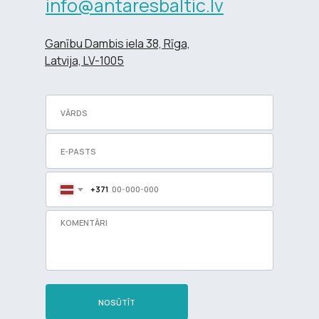
info@antaresbaltic.lv
Ganību Dambis iela 38, Rīga,
Latvija, LV-1005
+371
NOSŪTĪT