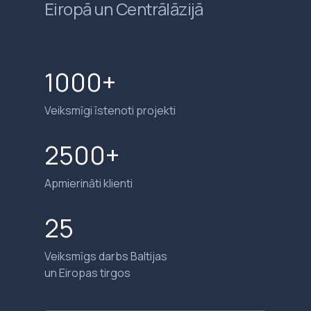
Eiropā un Centrālāzijā
1000+
Veiksmīgi īstenoti projekti
2500+
Apmierināti klienti
25
Veiksmīgs darbs Baltijas
un Eiropas tirgos