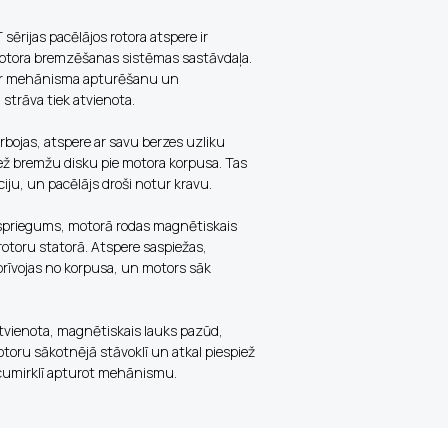
ērijas pacēlājos rotora atspere ir
motora bremzēšanas sistēmas sastāvdaļa.
 par mehānisma apturēšanu un
strāva tiek atvienota.
bojas, atspere ar savu berzes uzliku
iež bremžu disku pie motora korpusa. Tas
ciju, un pacēlājs droši notur kravu.
s spriegums, motorā rodas magnētiskais
 rotoru statorā. Atspere saspiežas,
rīvojas no korpusa, un motors sāk
atvienota, magnētiskais lauks pazūd,
otoru sākotnējā stāvoklī un atkal piespiež
cumirklī apturot mehānismu.