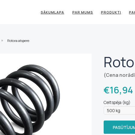
SĀKUMLAPA
PAR MUMS
PRODUKTI
PA
Rotora atspere
»
Roto
(Cena norādī
€
16,94
Celtspēja (kg)
PASŪTĪJU