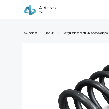
Sākumslapa
Produkti
Celtņu komponenti un rezerves daļas
»
»