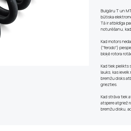
Bulgāru T un MT s
būtiska elektro
Tā ir atbildīga
noturēšanu, kad 
Kad motors nedar
("ferodo") piesp
bloķē rotora rotā
Kad tiek pielikt
lauks, kas ievelk
bremžu disks atb
griezties.
Kad strāva tiek 
atspere atgriež r
bremžu disku, a