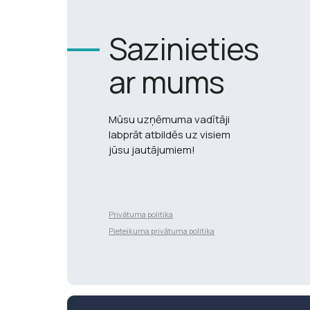
Sazinieties
ar mums
Mūsu uzņēmuma vadītāji
labprāt atbildēs uz visiem
jūsu jautājumiem!
Privātuma politika
Разработка сайта
Pieteikuma privātuma politika