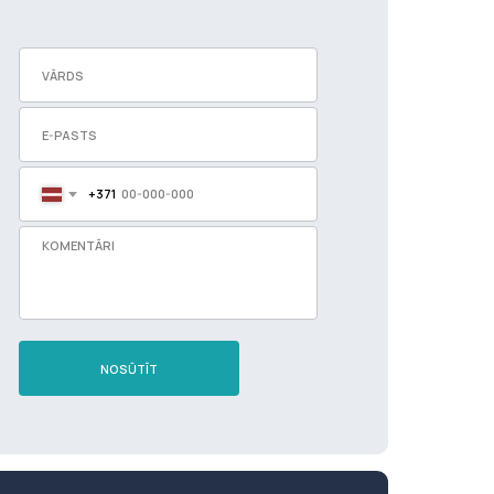
+371
NOSŪTĪT