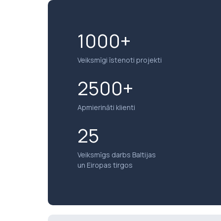
1000+
Veiksmīgi īstenoti projekti
2500+
Apmierināti klienti
25
Veiksmīgs darbs Baltijas
un Eiropas tirgos