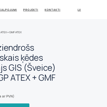
KALPOJUMI
PROJEKTI
KONTAKTI
LV
GP ATEX + GMF ATEX
ziendrošs
iskais ķēdes
js GIS (Šveice)
 GP ATEX + GMF
a ar PVN)