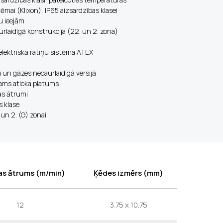
ēmai (Klixon), IP65 aizsardzības klasei
 ieejām.
laidīgā konstrukcija (22. un 2. zona)
.
lektriskā ratiņu sistēma ATEX
 un gāzes necaurlaidīgā versijā
jams atloka platums
as ātrumi
s klase
 un 2. (G) zonai
as ātrums (m/min)
Ķēdes izmērs (mm)
12
3.75 x 10.75