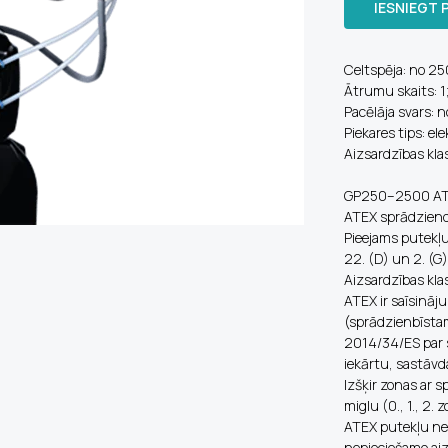
IESNIEGT 
Celtspēja: no 25
Ātrumu skaits: 1
Pacēlāja svars: n
Piekares tips: ele
Aizsardzības kla
GP250–2500 ATE
ATEX sprādziendr
Pieejams putekļu
22. (D) un 2. (G)
Aizsardzības kla
ATEX ir saīsināj
(sprādzienbīstam
2014/34/ES par 
iekārtu, sastāvd
Izšķir zonas ar 
miglu (0., 1., 2.
ATEX putekļu nec
nepieciešamo aiz