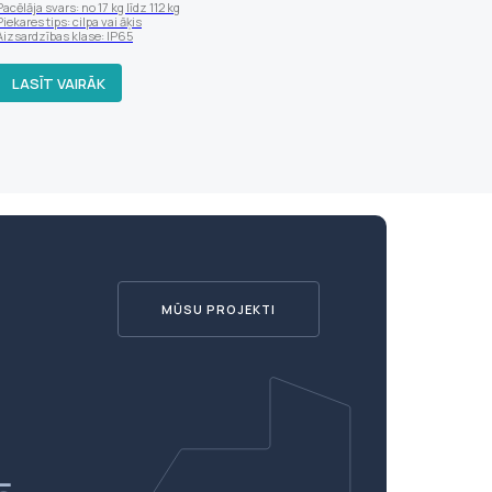
Pacēlāja svars: no 17 kg līdz 112 kg
Piekares tips: cilpa vai āķis
Aizsardzības klase: IP65
LASĪT VAIRĀK
MŪSU PROJEKTI