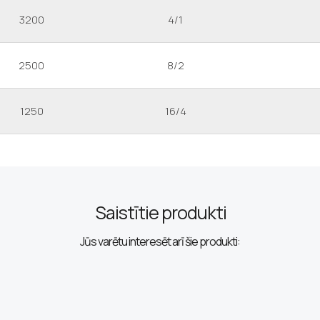
3200
4/1
2500
8/2
1250
16/4
Saistītie produkti
Jūs varētu interesēt arī šie produkti: