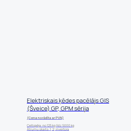
Elektriskais ķēdes pacēlājs GIS
(Šveice) GP, GPM sērija
(Cena norādīta ar PVN)
Celtspēja: no 125 kg līdz 5000 kg
Ātrumu skaits: 1; 2; invertora