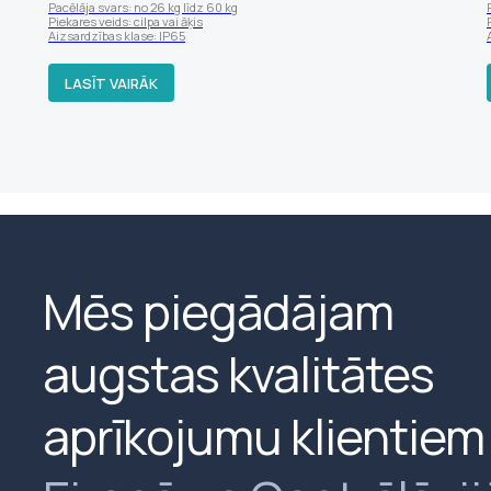
Pacēlāja svars: no 26 kg līdz 60 kg
Piekares veids: cilpa vai āķis
Aizsardzības klase: IP65
LASĪT VAIRĀK
Mēs piegādājam
augstas kvalitātes
aprīkojumu klientiem