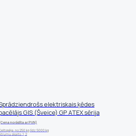
Sprādziendrošs elektriskais ķēdes
pacēlājs GIS (Šveice) GP ATEX sērija
(Cena norādīta ar PVN)
Celtspēja: no 250 kg līdz 5000 kg
Ātrumu skaits: 1; 2