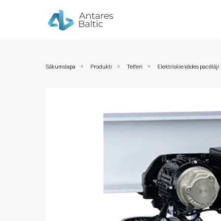
Sākumslapa
Produkti
Telferi
Elektriskie ķēdes pacēlāji
»
»
»