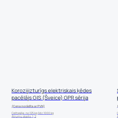
Korozijizturīgs elektriskais ķēdes
pacēlājs GIS (Šveice) GPR sērija
(Cena norādīta ar PVN)
Celtspēja: no 125 kg līdz 1000 kg
Ātrumu skaits: 1; 2