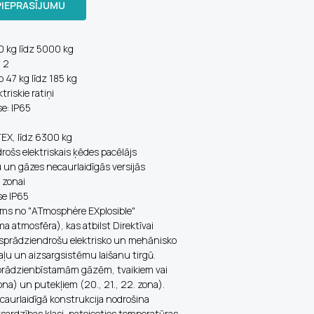
PIEPRASĪJUMU
0 kg līdz 5000 kg
; 2
o 47 kg līdz 185 kg
ktriskie ratiņi
se: IP65
X, līdz 6300 kg
ošs elektriskais ķēdes pacēlājs
 un gāzes necaurlaidīgās versijās
 zonai
se IP65
ums no "ATmosphère EXplosible"
a atmosfēra), kas atbilst Direktīvai
sprādziendrošu elektrisko un mehānisko
aļu un aizsargsistēmu laišanu tirgū.
sprādzienbīstamām gāzēm, tvaikiem vai
 zona) un putekļiem (20., 21., 22. zona).
aurlaidīgā konstrukcija nodrošina
sardzības klasi, pateicoties temperatūras