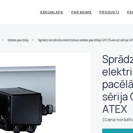
SĀKUMLAPA
PAR MUMS
PRODUKTI
PA
Ķēdes pacēlāji
Sprādziendrošs elektriskais ķēdes pacēlājs GIS (Šveice) sērija 
»
»
Sprād
elektr
pacēlā
sērija
ATEX
(Cena norādīt