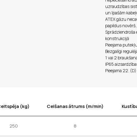
uzraudzības sist
un īpašām kabeļu
ATEX gāzu necaur
papildus novērš..
Sprādziendroša e
konstrukcijā
Pieejama putekļu
Bezgalīgi regulē
1 vai 2 braukšan
IP65 aizsardzība
Pieejama 22. (D)
eltspēja (kg)
Celšanas ātrums (m/min)
Kustīb
250
8