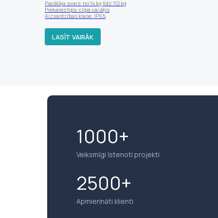
Pacēlāja svars: no 14 kg līdz 112 kg
Piekares tips: cilpa vai āķis
Aizsardzības klase: IP65
LASĪT VAIRĀK
1000+
Veiksmīgi īstenoti projekti
2500+
Apmierināti klienti