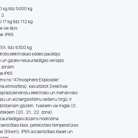
0 kg līdz 5000 kg
; 2
o 17 kg līdz 112 kg
pa vai āķis
se: IP65
X, līdz 6300 kg
ošs elektriskais ķēdes pacēlājs
 un gāzes necaurlaidīgās versijās
G) zonām
se IP65
ums no "ATmosphère EXplosible"
a atmosfēra), kas atbilst Direktīvai
sprādziendrošu elektrisko un mehānisko
aļu un aizsargsistēmu laišanu tirgū. Ir
īstamām gāzēm, tvaikiem vai miglai (0.,
utekļiem (20., 21., 22. zona).
aurlaidīgais dizains nodrošina
sardzības klasi, pateicoties temperatūras
i (Klixon), IP65 aizsardzības klasei un
ejām.