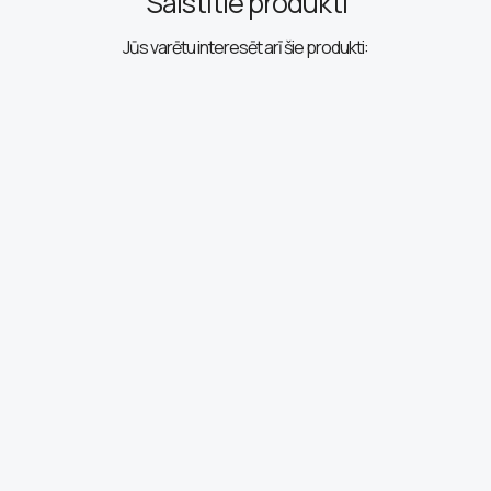
Saistītie produkti
Jūs varētu interesēt arī šie produkti: