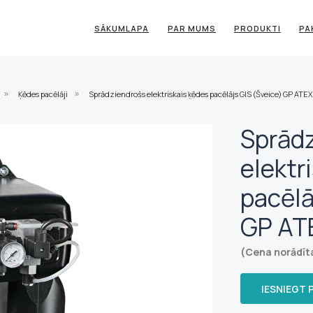
SĀKUMLAPA
PAR MUMS
PRODUKTI
PA
Ķēdes pacēlāji
Sprādziendrošs elektriskais ķēdes pacēlājs GIS (Šveice) GP ATEX 
»
»
Sprād
elektr
pacēlā
GP ATE
(Cena norādīt
IESNIEGT 