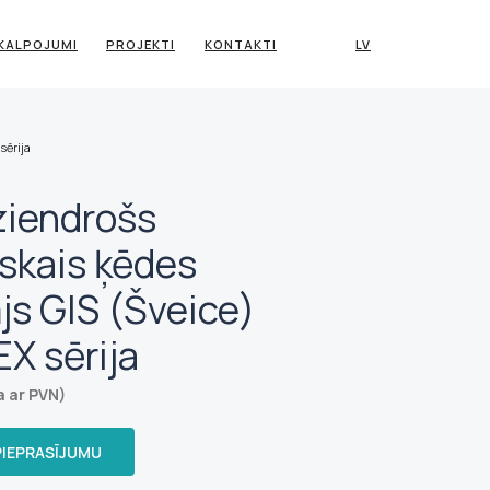
KALPOJUMI
PROJEKTI
KONTAKTI
LV
sērija
ziendrošs
iskais ķēdes
js GIS (Šveice)
X sērija
a ar PVN)
PIEPRASĪJUMU