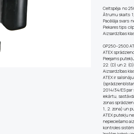
Celtspēja: no 25
Ātrumu skaits: 1
Pacēlāja svars: n
Piekares tips: cil
Aizsardzības kla
GP250–2500 ATE
ATEX sprādziendr
Pieejams putekļu
22. (D) un 2. (
Aizsardzības kla
ATEX ir saīsināj
(sprādzienbīstam
2014/34/ES par 
iekārtu, sastāvd
zonas sprādzienb
1., 2. zona) un p
ATEX putekļu nec
nepieciešamo aiz
kontroles sistēma
īpašām kabeļu ie