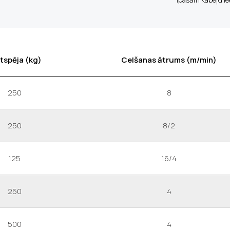
tspēja (kg)
Celšanas ātrums (m/min)
250
8
250
8/2
125
16/4
250
4
500
4