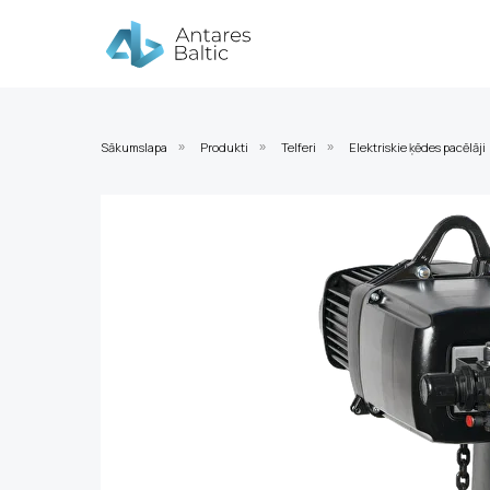
Sākumslapa
Produkti
Telferi
Elektriskie ķēdes pacēlāji
»
»
»