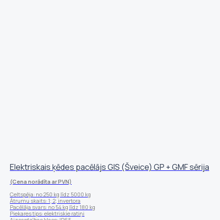
Elektriskais ķēdes pacēlājs GIS (Šveice) GP + GMF sērija
(Cena norādīta ar PVN)
Celtspēja: no 250 kg līdz 5000 kg
Ātrumu skaits: 1; 2; invertora
Pacēlāja svars: no 54 kg līdz 180 kg
Piekares tips: elektriskie ratiņi
Aizsardzības klase: IP65