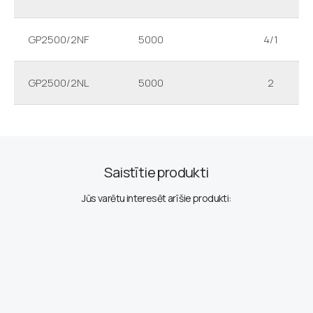
GP2500/2NF
5000
4/1
GP2500/2NL
5000
2
Saistītie produkti
Jūs varētu interesēt arī šie produkti: