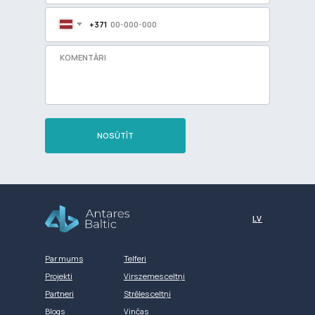
+371
NOSŪTĪT
Разработка сайта
LV
Par mums
Telferi
Projekti
Virszemes celtņi
Partneri
Strēles celtņi
Blogs
Vinčas