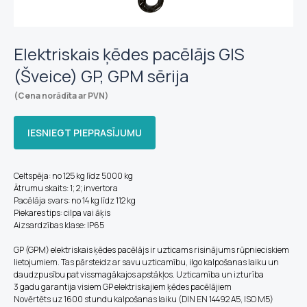
Elektriskais ķēdes pacēlājs GIS
(Šveice) GP, GPM sērija
(Cena norādīta ar PVN)
IESNIEGT PIEPRASĪJUMU
Celtspēja: no 125 kg līdz 5000 kg
Ātrumu skaits: 1; 2; invertora
Pacēlāja svars: no 14 kg līdz 112 kg
Piekares tips: cilpa vai āķis
Aizsardzības klase: IP65
GP (GPM) elektriskais ķēdes pacēlājs ir uzticams risinājums rūpnieciskiem
lietojumiem. Tas pārsteidz ar savu uzticamību, ilgo kalpošanas laiku un
daudzpusību pat vissmagākajos apstākļos. Uzticamība un izturība
3 gadu garantija visiem GP elektriskajiem ķēdes pacēlājiem
Novērtēts uz 1600 stundu kalpošanas laiku (DIN EN 14492 A5, ISO M5)