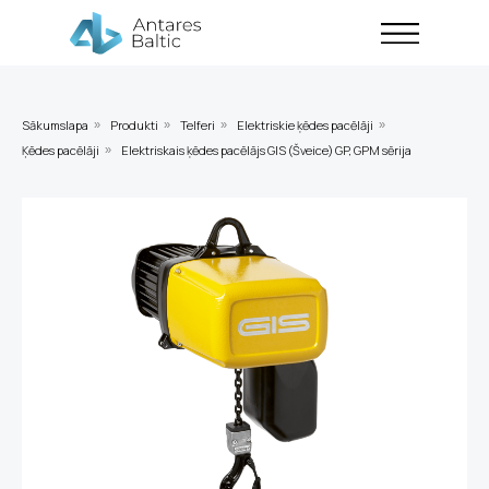
Sākumslapa
Produkti
Telferi
Elektriskie ķēdes pacēlāji
»
»
»
»
Ķēdes pacēlāji
Elektriskais ķēdes pacēlājs GIS (Šveice) GP, GPM sērija
»