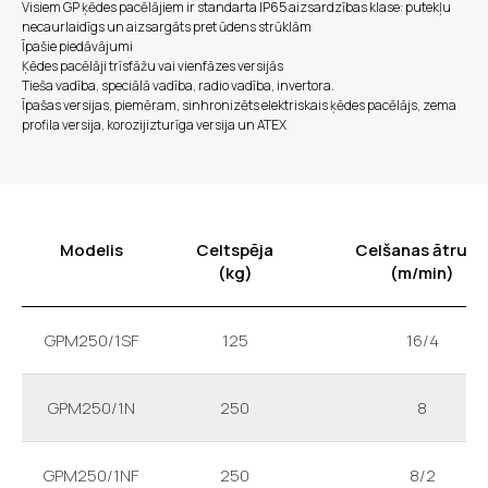
Visiem GP ķēdes pacēlājiem ir standarta IP65 aizsardzības klase: putekļu
necaurlaidīgs un aizsargāts pret ūdens strūklām
Īpašie piedāvājumi
Ķēdes pacēlāji trīsfāžu vai vienfāzes versijās
Tieša vadība, speciālā vadība, radio vadība, invertora.
Īpašas versijas, piemēram, sinhronizēts elektriskais ķēdes pacēlājs, zema
profila versija, korozijizturīga versija un ATEX
Modelis
Celtspēja
Celšanas ātrum
(kg)
(m/min)
GPM250/1SF
125
16/4
GPM250/1N
250
8
GPM250/1NF
250
8/2