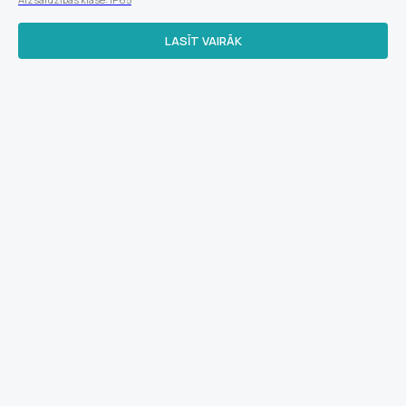
LASĪT VAIRĀK