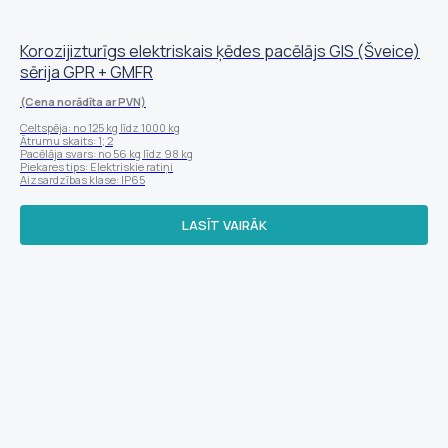
Korozijizturīgs elektriskais ķēdes pacēlājs GIS (Šveice)
sērija GPR + GMFR
(Cena norādīta ar PVN)
Celtspēja: no 125 kg līdz 1000 kg
Ātrumu skaits: 1; 2
Pacēlāja svars: no 56 kg līdz 98 kg
Piekares tips: Elektriskie ratiņi
Aizsardzības klase: IP65
LASĪT VAIRĀK