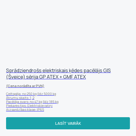
Sprādziendrošs elektriskais ķēdes pacēlājs GIS
(Šveice) sērija GP ATEX + GMF ATEX
(Cena norādīta ar PVN)
Celtspēja: no 250 kg līdz 5000 kg
Ātrumu skaits: 1; 2
Pacēlāja svars: no 47 kg līdz 185 kg
Piekares tips: Elektriskie ratiņi
Aizsardzības klase: IP65
LASĪT VAIRĀK