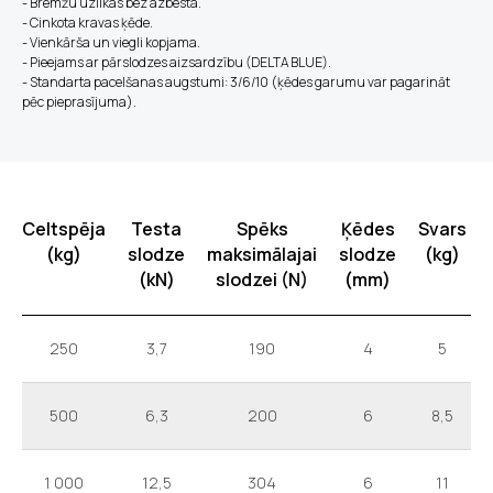
- Bremžu uzlikas bez azbesta.
- Cinkota kravas ķēde.
- Vienkārša un viegli kopjama.
- Pieejams ar pārslodzes aizsardzību (DELTA BLUE).
- Standarta pacelšanas augstumi: 3/6/10 (ķēdes garumu var pagarināt
pēc pieprasījuma).
Celtspēja
Testa
Spēks
Ķēdes
Svars
(kg)
slodze
maksimālajai
slodze
(kg)
(kN)
slodzei (N)
(mm)
250
3,7
190
4
5
500
6,3
200
6
8,5
1 000
12,5
304
6
11