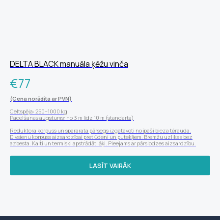
DELTA BLACK manuāla ķēžu vinča
€
77
(Cena norādīta ar PVN)
Celtspēja: 250–1000 kg
Pacelšanas augstums: no 3 m līdz 10 m (standarta)
Reduktora korpuss un spararata pārsegs izgatavoti no īpaši bieza tērauda.
Divsienu korpuss aizsardzībai pret ūdeni un putekļiem. Bremžu uzlikas bez
azbesta. Kalti un termiski apstrādāti āķi. Pieejams ar pārslodzes aizsardzību.
LASĪT VAIRĀK