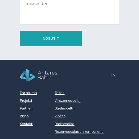
NOSŪTĪT
Разработка сайта
LV
Par mums
Telferi
Projekti
Virszemes celtņi
Partneri
Strēles celtņi
Blogs
Vinčas
Kontakti
Radio vadība
Rezerves daļas un komponenti