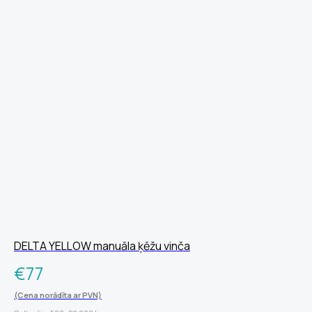
DELTA YELLOW manuāla ķēžu vinča
€
77
(Cena norādīta ar PVN)