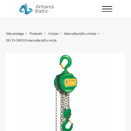
Sākumslapa
Produkti
Vinčas
Manuālas ķēžu vinčas
»
»
»
»
DELTA GREEN manuāla ķēžu vinča