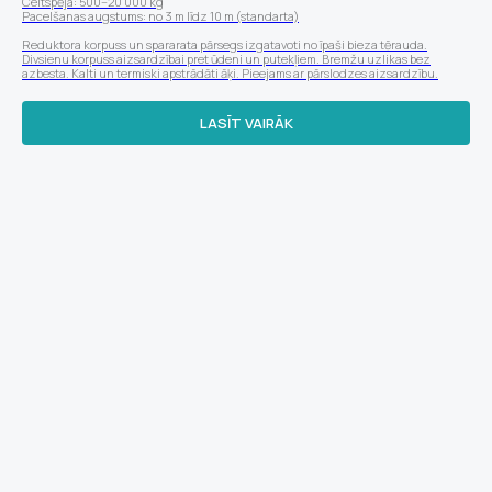
Celtspēja: 500–20 000 kg
Pacelšanas augstums: no 3 m līdz 10 m (standarta)
Reduktora korpuss un spararata pārsegs izgatavoti no īpaši bieza tērauda.
Divsienu korpuss aizsardzībai pret ūdeni un putekļiem. Bremžu uzlikas bez
azbesta. Kalti un termiski apstrādāti āķi. Pieejams ar pārslodzes aizsardzību.
LASĪT VAIRĀK