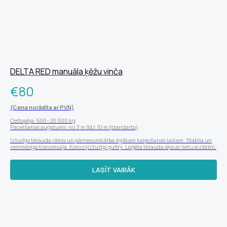
DELTA RED manuāla ķēžu vinča
€
80
(Cena norādīta ar PVN)
Celtspēja: 500–20 000 kg
Pacelšanas augstums: no 3 m līdz 10 m (standarta)
Izturīgs tērauda rāmis un pārnesumkārba ilgākam kalpošanas laikam. Stabila un
vienmērīga transmisija. Korozijizturīgi gultņi. Leģēta tērauda āķis ar lietu aizbīdni.
LASĪT VAIRĀK