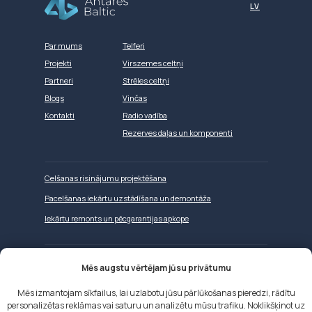
LV
Par mums
Telferi
Projekti
Virszemes celtņi
Partneri
Strēles celtņi
Blogs
Vinčas
Kontakti
Radio vadība
Rezerves daļas un komponenti
Celšanas risinājumu projektēšana
Pacelšanas iekārtu uzstādīšana un demontāža
Iekārtu remonts un pēcgarantijas apkope
Mēs augstu vērtējam jūsu privātumu
Tīmekļa vietņu izstrāde
Mēs izmantojam sīkfailus, lai uzlabotu jūsu pārlūkošanas pieredzi, rādītu
personalizētas reklāmas vai saturu un analizētu mūsu trafiku. Noklikšķinot uz
Mēs izmantojam sīkfailus mūsu tīmekļa vietnē