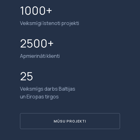
1000+
Veiksmīgi īstenoti projekti
2500+
Apmierināti klienti
25
Veiksmīgs darbs Baltijas
un Eiropas tirgos
MŪSU PROJEKTI