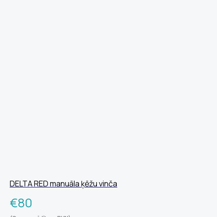
DELTA RED manuāla ķēžu vinča
€
80