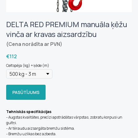
DELTA RED PREMIUM manuāla ķēžu
vinča ar kravas aizsardzību
(Cena norādīta ar PVN)
€
112
Celtspēja (kg) + ķēde (m)
PASŪTĪJUMS
Tehniskās specifikācijas
- Augstas kvalitātes, precīzi apstrādātas vārpstas, zobratu korpusi un
gultņi.
- Ar tēraudu aizsargāta bremžu sistēma.
- Bremžu uzlikas bez azbesta.