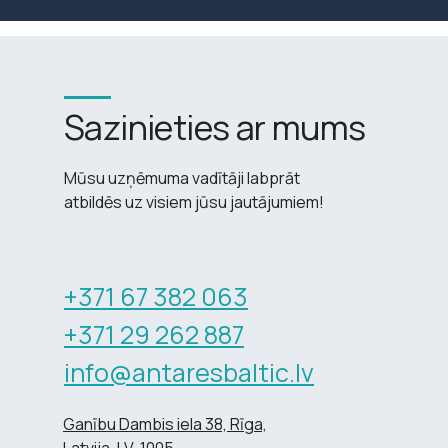
Sazinieties ar mums
Mūsu uzņēmuma vadītāji labprāt
atbildēs uz visiem jūsu jautājumiem!
+371 67 382 063
+371 29 262 887
info@antaresbaltic.lv
Ganību Dambis iela 38, Rīga,
Latvija, LV-1005