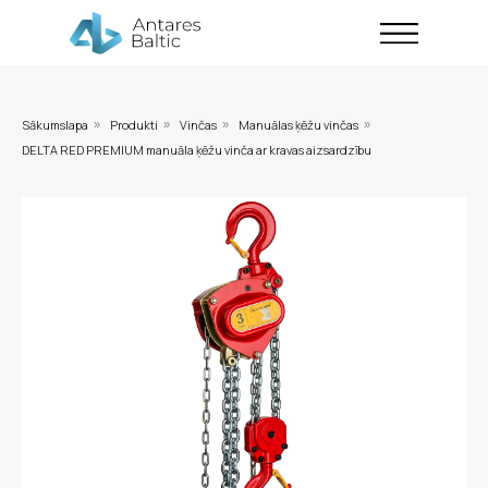
Sākumslapa
Produkti
Vinčas
Manuālas ķēžu vinčas
»
»
»
»
DELTA RED PREMIUM manuāla ķēžu vinča ar kravas aizsardzību