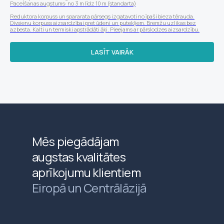
Pacelšanas augstums: no 3 m līdz 10 m (standarta)
Reduktora korpuss un spararata pārsegs izgatavoti no īpaši bieza tērauda.
Divsienu korpuss aizsardzībai pret ūdeni un putekļiem. Bremžu uzlikas bez
azbesta. Kalti un termiski apstrādāti āķi. Pieejams ar pārslodzes aizsardzību.
LASĪT VAIRĀK
Mēs piegādājam
augstas kvalitātes
aprīkojumu klientiem
Eiropā un Centrālāzijā