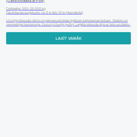
(Cena norādīta ar PVN)
Celtspēja: 500–20 000 kg
Pacelšanas augstums: no 3 m līdz 10 m (standarta)
Izturīgs tērauda rāmis un pārnesumkārba ilgākam kalpošanas laikam. Stabila un
vienmērīga transmisija. Korozijizturīgi gultņi. Leģēta tērauda āķis ar lietu aizbīdni.
LASĪT VAIRĀK