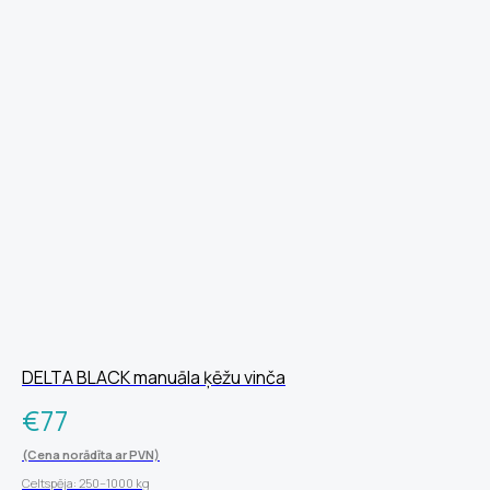
DELTA BLACK manuāla ķēžu vinča
€
77
(Cena norādīta ar PVN)
Celtspēja: 250–1000 kg