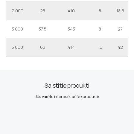
2 000
25
410
8
18,5
3 000
37,5
343
8
27
5 000
63
414
10
42
Saistītie produkti
Jūs varētu interesēt arī šie produkti: