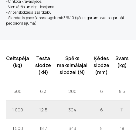
- Cinkota kravas ķēde.
- Vienkārša un viegli kopjama.
- Ar pārslodzes aizsardzību.
- Standarta pacelšanas augstumi: 3/6/10 (ķēdes garumu var pagarināt
pēc pieprasījuma).
Celtspēja
Testa
Spēks
Ķēdes
Svars
(kg)
slodze
maksimālajai
slodze
(kg)
(kN)
slodzei (N)
(mm)
500
6,3
200
6
8,5
1 000
12,5
304
6
11
1 500
18,7
343
8
18