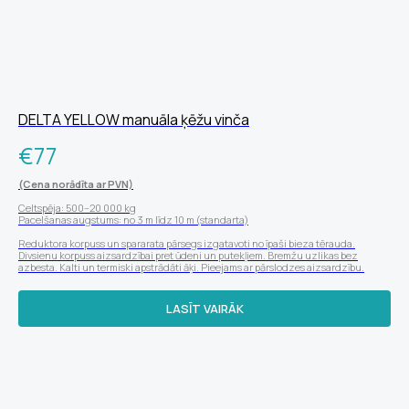
DELTA YELLOW manuāla ķēžu vinča
€
77
(Cena norādīta ar PVN)
Celtspēja: 500–20 000 kg
Pacelšanas augstums: no 3 m līdz 10 m (standarta)
Reduktora korpuss un spararata pārsegs izgatavoti no īpaši bieza tērauda.
Divsienu korpuss aizsardzībai pret ūdeni un putekļiem. Bremžu uzlikas bez
azbesta. Kalti un termiski apstrādāti āķi. Pieejams ar pārslodzes aizsardzību.
LASĪT VAIRĀK