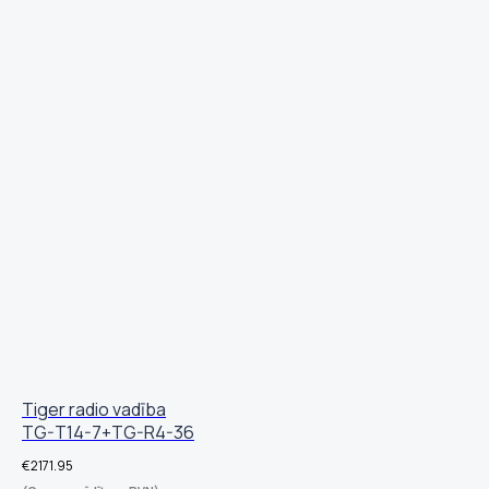
Tiger radio vadība
TG-T14-7+TG-R4-36
€
2171.95