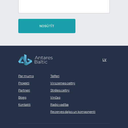
NOSŪTĪT
Разработка сайта
LV
Par mums
Telferi
Projekti
Virszemes celtņi
Partneri
Strēles celtņi
Blogs
Vinčas
Kontakti
Radio vadība
Rezerves daļas un komponenti