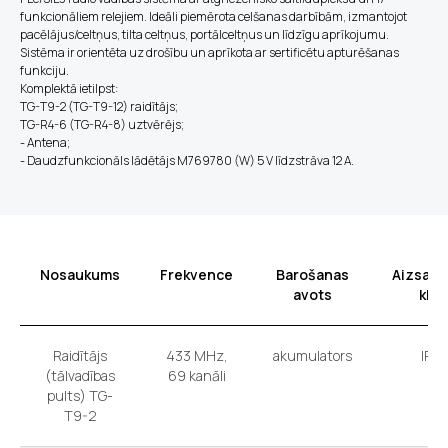
funkcionāliem relejiem. Ideāli piemērota celšanas darbībām, izmantojot
pacēlājus/celtņus, tilta celtņus, portālceltņus un līdzīgu aprīkojumu.
Sistēma ir orientēta uz drošību un aprīkota ar sertificētu apturēšanas
funkciju.
Komplektā ietilpst:
TG-T9-2 (TG-T9-12) raidītājs;
TG-R4-6 (TG-R4-8) uztvērējs;
- Antena;
- Daudzfunkcionāls lādētājs M769780 (W) 5 V līdzstrāva 12 A.
Nosaukums
Frekvence
Barošanas
Aizsard
avots
klas
Raidītājs
433 MHz,
akumulators
IP 6
(tālvadības
69 kanāli
pults) TG-
T9-2