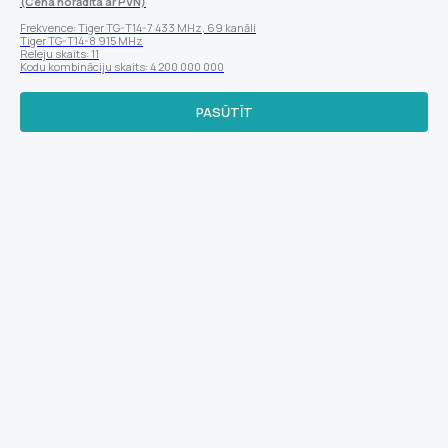
(Cena norādīta ar PVN)
Frekvence: Tiger TG-T14-7 433 MHz, 69 kanāli
Tiger TG-T14-8 915 MHz
Releju skaits: 11
Kodu kombināciju skaits: 4 200 000 000
PASŪTĪT