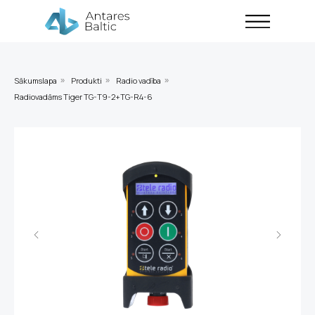
Sākumslapa
Produkti
Radio vadība
»
»
»
Radiovadāms Tiger TG-T9-2+TG-R4-6