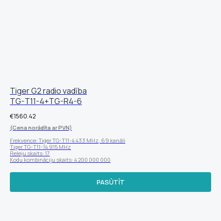
Tiger G2 radio vadība
TG-T11-4+TG-R4-6
€
1560.42
(Cena norādīta ar PVN)
Frekvence: Tiger TG-T11-4 433 MHz, 69 kanāli
Tiger TG-T11-14 915 MHz
Releju skaits: 17
Kodu kombināciju skaits: 4 200 000 000
PASŪTĪT