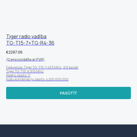
Tiger radio vadība
TG-T15-7+TG-R4-36
€
2267.06
(Cena norādīta ar PVN)
Frekvence: Tiger TG-T15-7 433 MHz, 69 kanāli
Tiger TG-T15-8 915 MHz
Releju skaits: 11
Kodu kombināciju skaits: 4 200 000 000
PASŪTĪT