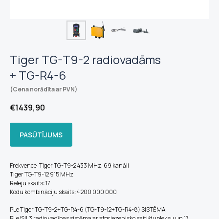
Tiger TG-T9-2 radiovadāms
+ TG-R4-6
(Cena norādīta ar PVN)
€
1439,90
PASŪTĪJUMS
Frekvence: Tiger TG-T9-2 433 MHz, 69 kanāli
Tiger TG-T9-12 915 MHz
Releju skaits: 17
Kodu kombināciju skaits: 4 200 000 000
PLe Tiger TG-T9-2+TG-R4-6 (TG-T9-12+TG-R4-8) SISTĒMA
PLe/SIL3 radio vadības sistēma ar atgriezenisko saiti/dupleksu un 17