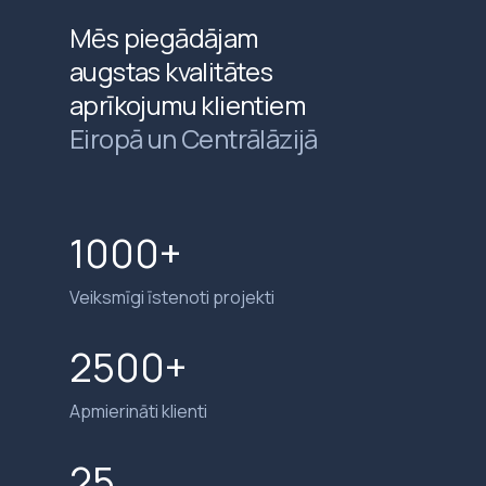
Mēs piegādājam
augstas kvalitātes
aprīkojumu klientiem
Eiropā un Centrālāzijā
1000+
Veiksmīgi īstenoti projekti
2500+
Apmierināti klienti
25