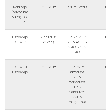
Raidītājs
915 MHz
akumulators
IP 6
(tālvadības
pults) TG-
T9-12
Uztvērējs
433 MHz,
12-24 V DC,
IP 6
TG-R4-6
69 kanāli
48 V AC, 115
V AC, 230 V
AC
TG-R4-8
915 MHz
12–24 V
IP 6
Uztvērējs
līdzstrāva,
48 V
maiņstrāva,
115 V
maiņstrāva,
230 V
maiņstrāva