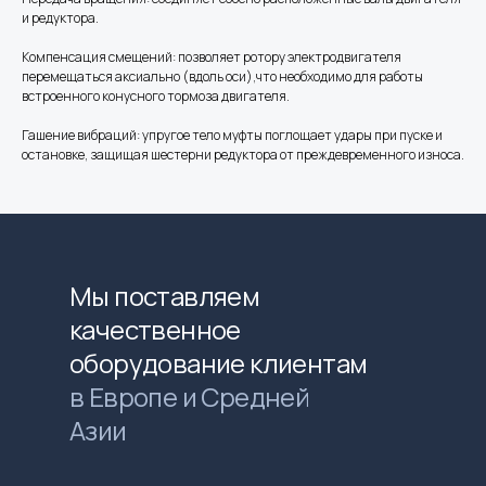
и редуктора.
Компенсация смещений: позволяет ротору электродвигателя
перемещаться аксиально (вдоль оси),что необходимо для работы
встроенного конусного тормоза двигателя.
Гашение вибраций: упругое тело муфты поглощает удары при пуске и
остановке, защищая шестерни редуктора от преждевременного износа.
Мы поставляем
качественное
оборудование клиентам
в Европе и Средней
Азии