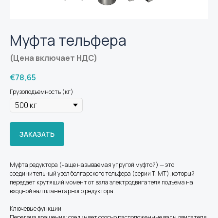
Муфта тельфера
(Цена включает НДС)
€
78,65
Грузоподъемность (кг)
ЗАКАЗАТЬ
Муфта редуктора (чаще называемая упругой муфтой) — это
соединительный узел болгарского тельфера (серии Т, МТ), который
передает крутящий момент от вала электродвигателя подъема на
входной вал планетарного редуктора.
Ключевые функции
Передача вращения: соединяет соосно расположенные валы двигателя