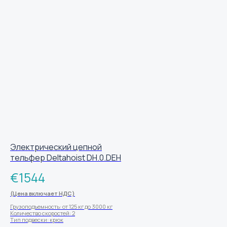
Электрический цепной
тельфер Deltahoist DH.0.DEH
€
1544
(Цена включает НДС)
Грузоподъемность: от 125 кг до 3000 кг
Количество скоростей: 2
Тип подвески: крюк