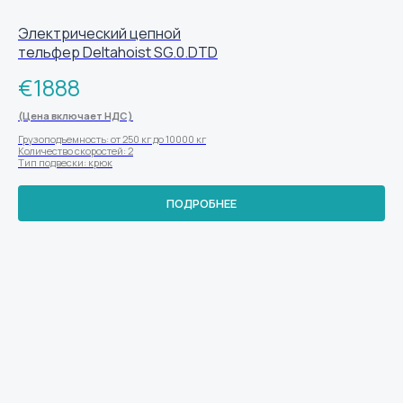
Электрический цепной
тельфер Deltahoist SG.0.DTD
€
1888
(Цена включает НДС)
Грузоподъемность: от 250 кг до 10000 кг
Количество скоростей: 2
Тип подвески: крюк
ПОДРОБНЕЕ