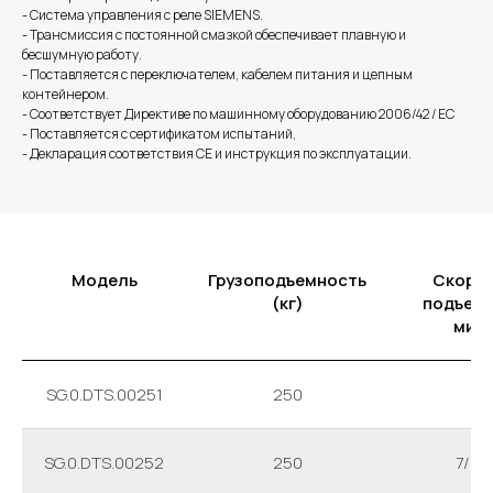
- Система управления с реле SIEMENS.
- Трансмиссия с постоянной смазкой обеспечивает плавную и
бесшумную работу.
- Поставляется с переключателем, кабелем питания и цепным
контейнером.
- Соответствует Директиве по машинному оборудованию 2006/42 / EC
- Поставляется с сертификатом испытаний,
- Декларация соответствия CE и инструкция по эксплуатации.
Модель
Грузоподъемность
Скоро
(кг)
подъема
мин)
SG.0.DTS.00251
250
7
SG.0.DTS.00252
250
7/2.3