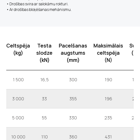
• Drošības svira ar salokāmu rokturi.
• Ar drošības bloķēšanas mehānismu.
Celtspēja
Testa
Pacelšanas
Maksimālais
Sva
(kg)
slodze
augstums
celtspēja
(kg
(kN)
(mm)
(N)
1 500
16,5
300
190
10,
3 000
33
355
196
21,
5 000
55
330
235
28,
10 000
110
360
431
47