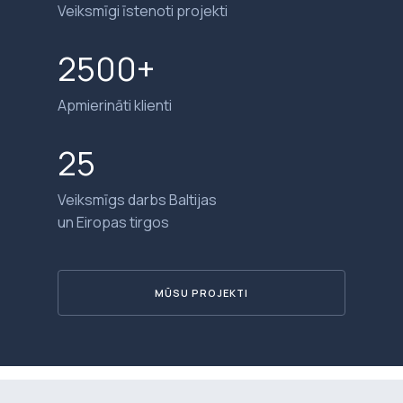
Veiksmīgi īstenoti projekti
2500+
Apmierināti klienti
25
Veiksmīgs darbs Baltijas
un Eiropas tirgos
MŪSU PROJEKTI