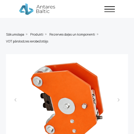
Sākumslapa
Produkti
Rezerves daļas un komponenti
»
»
»
VOT pārslodzes ierobežotājs