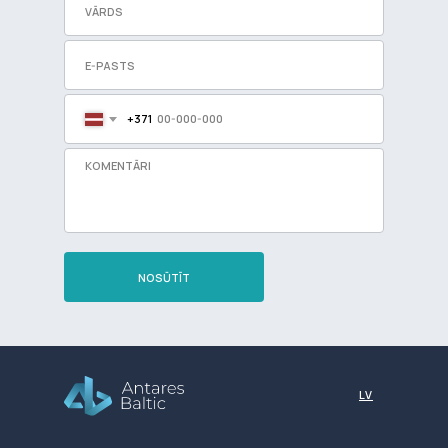
+371
NOSŪTĪT
Разработка сайта
LV