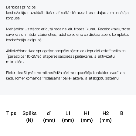
Darbības princips
Ierobežotājs ir uzstādīts tieši uz fiksētās tērauda troses daļas zem pacēlāja
korpusa.
Mehānika: Uzstādot ierīci, tā rada nelielu troses līkumu. Paceļot kravu, trose
savelkas un mēdz iztaisnoties, radot spiedienu uz diska atsperu komplektu
ierobežotāja iekšpusē.
Aktivizēšana: Kad spriegošanas spēks pārsniedz iepriekš iestatīto slieksni
(parasti par 10–25%), atsperes saspiežas pietiekami, lai aktivizētu
mikroslēdzi.
Elektriska: Signāls no mikroslēdža pārtrauc pacēlāja kontaktora vadības
ķēdi. Tomēr komanda "nolaišana" paliek aktīva, lai atslogotu sistēmu.
Tips
Spēks
d1
L1
H1
H2
B
S
(N)
(mm)
(mm)
(mm)
(mm)
(