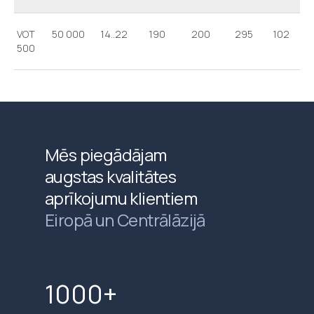
VOT
50 000
14..22
190
200
295
102
1
500
Mēs piegādājam
augstas kvalitātes
aprīkojumu klientiem
Eiropā un Centrālāzijā
1000+