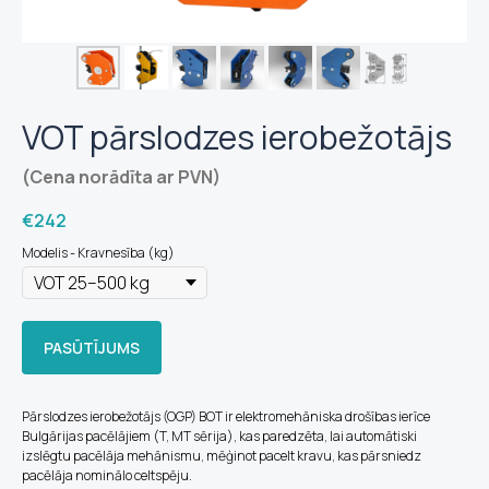
VOT pārslodzes ierobežotājs
(Cena norādīta ar PVN)
€
242
Modelis - Kravnesība (kg)
PASŪTĪJUMS
Pārslodzes ierobežotājs (OGP) BOT ir elektromehāniska drošības ierīce
Bulgārijas pacēlājiem (T, MT sērija), kas paredzēta, lai automātiski
izslēgtu pacēlāja mehānismu, mēģinot pacelt kravu, kas pārsniedz
pacēlāja nominālo celtspēju.