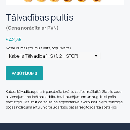
Tālvadības pultis
(Cena norādīta ar PVN)
€
42,35
Nosaukums (ātrumu skaits, pogu skaits)
PASŪTĪJUMS
Kabeļa tālvadības pults ir paredzēta iekārtu vadībai reāllaikā. Stabils vadu
savienojums nodrošina darbību bez traucējumiem un augstu signāla
precizitāti. Tās izturīgais dizains, ergonomiskais korpuss un ērti izvietotās
pogas nodrošina ērtu un drošu darbību pat sarežģītos darba apstākļos.