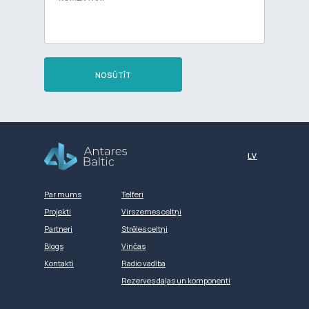
NOSŪTĪT
Разработка сайта
LV
Par mums
Telferi
Projekti
Virszemes celtņi
Partneri
Strēles celtņi
Blogs
Vinčas
Kontakti
Radio vadība
Rezerves daļas un komponenti