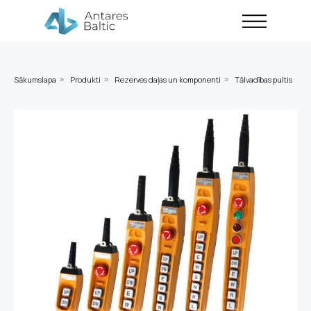
Sākumslapa
Produkti
Rezerves daļas un komponenti
Tālvadības pultis
»
»
»