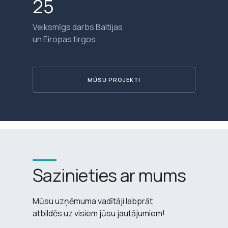
25
Veiksmīgs darbs Baltijas
un Eiropas tirgos
MŪSU PROJEKTI
Sazinieties ar mums
Mūsu uzņēmuma vadītāji labprāt
atbildēs uz visiem jūsu jautājumiem!