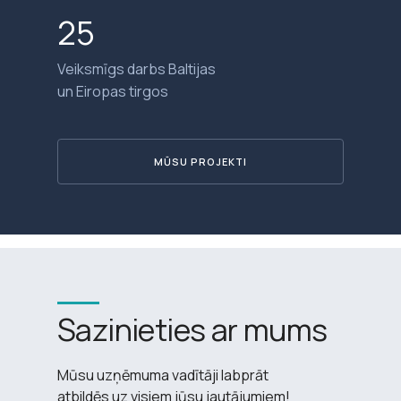
25
Veiksmīgs darbs Baltijas
un Eiropas tirgos
MŪSU PROJEKTI
Sazinieties ar mums
Mūsu uzņēmuma vadītāji labprāt
atbildēs uz visiem jūsu jautājumiem!