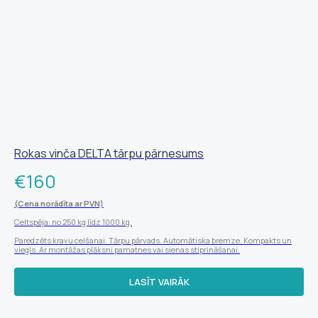
Rokas vinča DELTA tārpu pārnesums
€
160
(Cena norādīta ar PVN)
Celtspēja: no 250 kg līdz 1000 kg.
Paredzēts kravu celšanai. Tārpu pārvads. Automātiska bremze. Kompakts un
viegls. Ar montāžas plāksni pamatnes vai sienas stiprināšanai.
LASĪT VAIRĀK