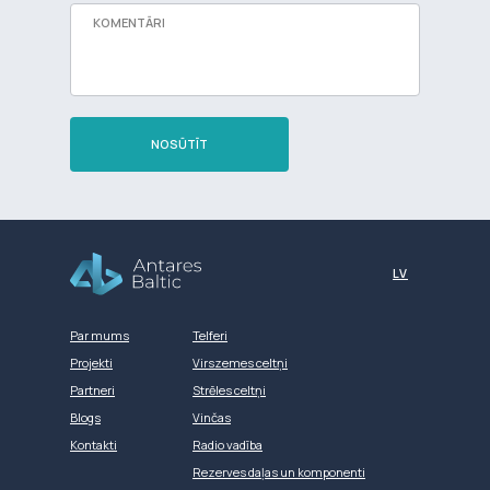
NOSŪTĪT
Разработка сайта
LV
Par mums
Telferi
Projekti
Virszemes celtņi
Partneri
Strēles celtņi
Blogs
Vinčas
Kontakti
Radio vadība
Rezerves daļas un komponenti