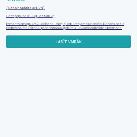
(Cena norādīta ar PVN)
Celtspēja: no 160 kg līdz 500 kg.
Izmanto smagu kravu celšanai. Viegls, ērti lietojams un drošs. Robežslēdzis
nodrošina maksimālu pacelšanas augstumu. Divkāršas drošības bremzes.
LASĪT VAIRĀK