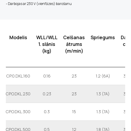
- Darbojas ar 230 V (vienfāzes) barošanu
Modelis
WLL/WLL
Celšanas
Spriegums
Dar
1. slānis
ātrums
cikl
(kg)
(m/min)
CP.0.DKL.160
0.16
23
1.2 (6A)
30
CP.O.DKL.230
0.23
23
1.3 (7A)
30
CP.O.DKL.300
0.3
15
1.3 (7A)
30
CP.O.DKL.500
0.5
12
1.8 (7A)
30