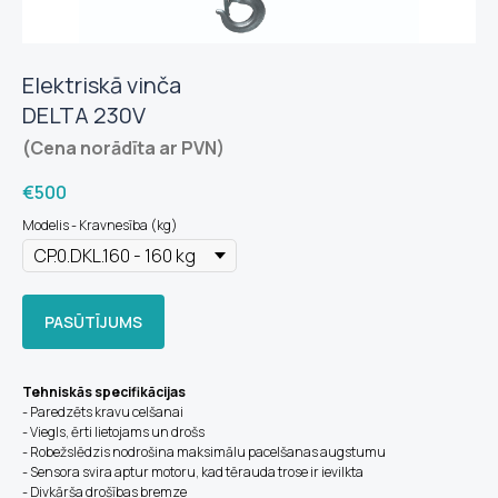
Elektriskā vinča
DELTA 230V
(Cena norādīta ar PVN)
€
500
Modelis - Kravnesība (kg)
PASŪTĪJUMS
Tehniskās specifikācijas
- Paredzēts kravu celšanai
- Viegls, ērti lietojams un drošs
- Robežslēdzis nodrošina maksimālu pacelšanas augstumu
- Sensora svira aptur motoru, kad tērauda trose ir ievilkta
- Divkārša drošības bremze