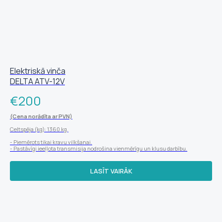
Elektriskā vinča
DELTA ATV-12V
€
200
(Cena norādīta ar PVN)
Celtspēja (kg): 1360 kg.
- Piemērots tikai kravu vilkšanai.
- Pastāvīgi ieeļļota transmisija nodrošina vienmērīgu un klusu darbību.
LASĪT VAIRĀK