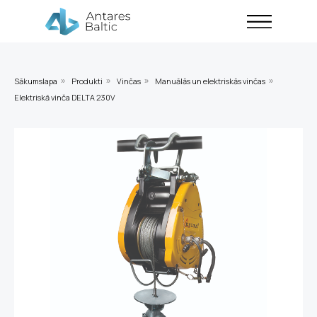
Sākumslapa
Produkti
Vinčas
Manuālās un elektriskās vinčas
»
»
»
»
Elektriskā vinča DELTA 230V