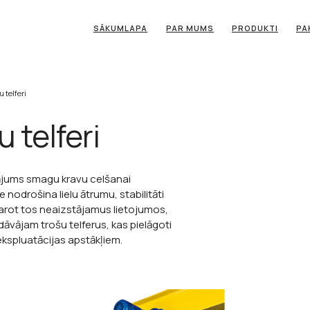
SĀKUMLAPA
PAR MUMS
PRODUKTI
PA
u telferi
u telferi
sinājums smagu kravu celšanai
ie nodrošina lielu ātrumu, stabilitāti
darot tos neaizstājamus lietojumos,
edāvājam trošu telferus, kas pielāgoti
kspluatācijas apstākļiem.