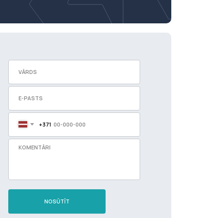
+371
NOSŪTĪT