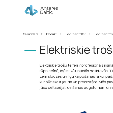
Sākumslapa
Produkti
Elektriskie telferi
Elektriskie troš
»
»
»
Elektriskie troš
Elektriskie trošu telferi ir profesionāls ri
rūpniecībā, loģistikā un lielās noliktavās. T
zem slodzes un ilgu kalpošanas laiku, pa
kur būtiska ir jauda un precizitāte. Mēs pi
jūsu celtspējai, celšanas augstumam un e