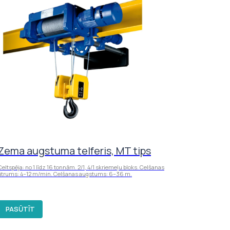
Zema augstuma telferis, MT tips
Celtspēja: no 1 līdz 16 tonnām. 2/1, 4/1 skriemeļu bloks. Celšanas
ātrums: 4–12 m/min. Celšanas augstums: 6–36 m.
PASŪTĪT