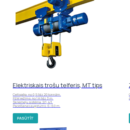
Elektriskais trošu telferis, MT tips
Celtspēja: no 0,5 līdz 20 tonnām.
FEM režīms: no 1 A līdz 3 m.
Skriemeļu sistēma: 2/1, 4/1.
Pacelšanas augstums: 6–60 m.
PASŪTĪT