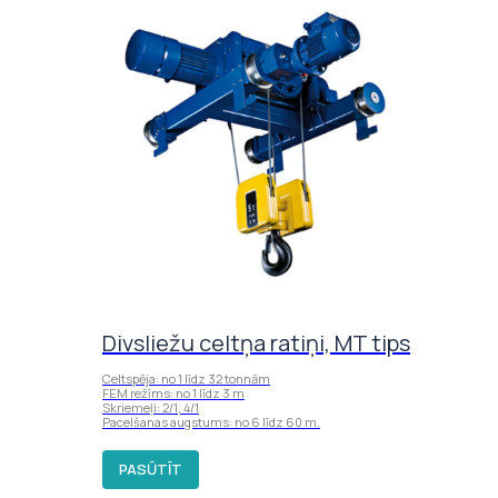
Divsliežu celtņa ratiņi, MT tips
Celtspēja: no 1 līdz 32 tonnām
FEM režīms: no 1 līdz 3 m
Skriemeļi: 2/1, 4/1
Pacelšanas augstums: no 6 līdz 60 m.
PASŪTĪT