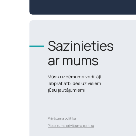
Sazinieties
ar mums
Mūsu uzņēmuma vadītāji
labprāt atbildēs uz visiem
jūsu jautājumiem!
Privātuma politika
Разработка сайта
Pieteikuma privātuma politika