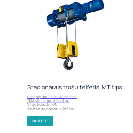
Stacionārais trošu telferis, MT tips
Celtspēja: no 0,5 līdz 32 tonnām.
FEM režīms: no 1 A līdz 3 m.
Virvju bloks: 2/1, 4/1.
Pacelšanas augstums: 6–72 m.
PASŪTĪT