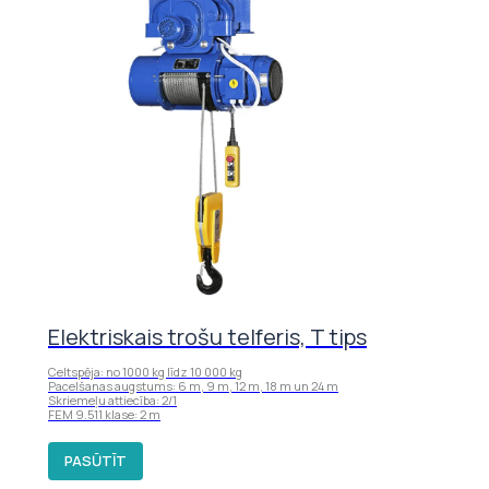
Elektriskais trošu telferis, T tips
Celtspēja: no 1000 kg līdz 10 000 kg
Pacelšanas augstums: 6 m, 9 m, 12 m, 18 m un 24 m
Skriemeļu attiecība: 2/1
FEM 9.511 klase: 2 m
PASŪTĪT