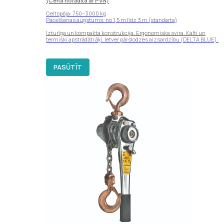
(Cena norādīta ar PVN)
Celtspēja: 750–3000 kg
Pacelšanas augstums: no 1,5 m līdz 3 m (standarta)
Izturīga un kompakta konstrukcija. Ergonomiska svira. Kalti un
termiski apstrādāti āķi. Ietver pārslodzes aizsardzību (DELTA BLUE).
PASŪTĪT