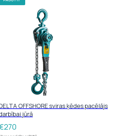
DELTA OFFSHORE sviras ķēdes pacēlājs
darbībai jūrā
€
270