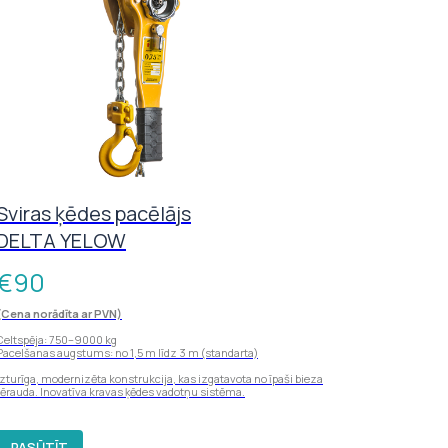
Sviras ķēdes pacēlājs
DELTA YELOW
€
90
(Cena norādīta ar PVN)
Celtspēja: 750–9000 kg
Pacelšanas augstums: no 1,5 m līdz 3 m (standarta)
Izturīga, modernizēta konstrukcija, kas izgatavota no īpaši bieza
tērauda. Inovatīva kravas ķēdes vadotņu sistēma.
PASŪTĪT