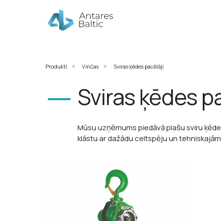
Produkti
Vinčas
Sviras ķēdes pacēlāji
»
»
Sviras ķēdes pa
Mūsu uzņēmums piedāvā plašu sviru ķēde
klāstu ar dažādu celtspēju un tehniskajām