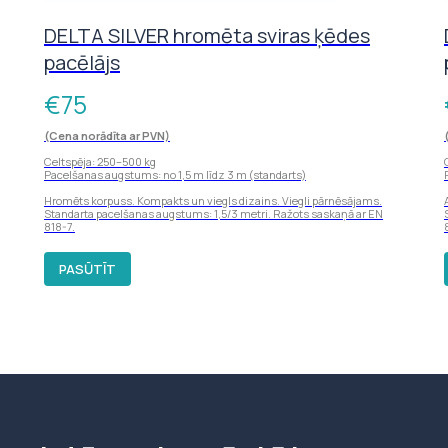
DELTA SILVER hromēta sviras ķēdes
pacēlājs
€
75
(Cena norādīta ar PVN)
Celtspēja: 250–500 kg
Pacelšanas augstums: no 1,5 m līdz 3 m (standarts)
Hromēts korpuss. Kompakts un viegls dizains. Viegli pārnēsājams.
Standarta pacelšanas augstums: 1,5/3 metri. Ražots saskaņā ar EN
818-7.
PASŪTĪT