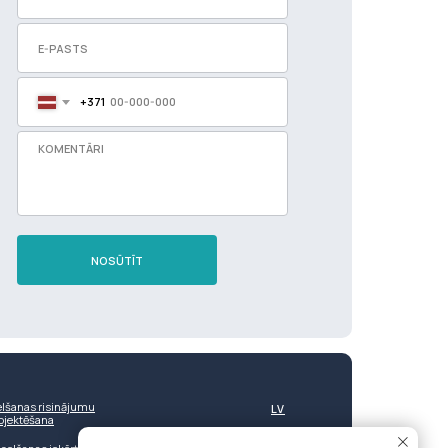
+371
NOSŪTĪT
lšanas risinājumu
LV
ojektēšana