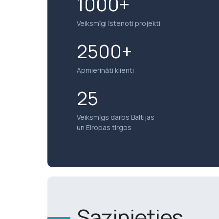
1000+
Veiksmīgi īstenoti projekti
2500+
Apmierināti klienti
25
Veiksmīgs darbs Baltijas
un Eiropas tirgos
Sazinieties