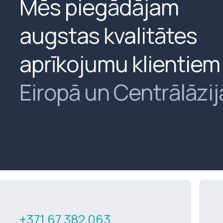
Mēs piegādājam
augstas kvalitātes
aprīkojumu klientiem
Eiropā un Centrālāzij
+371 67 382 063