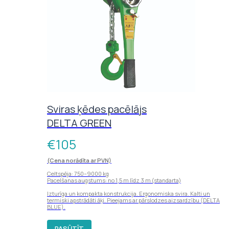
Sviras ķēdes pacēlājs
DELTA GREEN
€
105
(Cena norādīta ar PVN)
Celtspēja: 750–9000 kg
Pacelšanas augstums: no 1,5 m līdz 3 m (standarta)
Izturīga un kompakta konstrukcija. Ergonomiska svira. Kalti un
termiski apstrādāti āķi. Pieejams ar pārslodzes aizsardzību (DELTA
BLUE).
PASŪTĪT