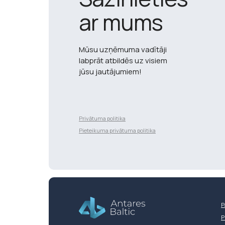
ar mums
Mūsu uzņēmuma vadītāji
labprāt atbildēs uz visiem
jūsu jautājumiem!
Privātuma politika
Разработка сайта
Pieteikuma privātuma politika
P
P