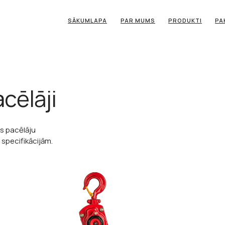
SĀKUMLAPA
PAR MUMS
PRODUKTI
PA
cēlāji
s pacēlāju
 specifikācijām.