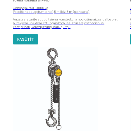
(Cena norādīta ar PVN)
Celtspēja: 750–9000 kg
Pacelšanas augstums: no 1,5 m līdz 3 m (standarta)
Augstas izturības dubultsienu konstrukcija nodrošina aizsardzību pret
putekļiem un ūdeni. Izturīgais korpuss iztur ārējos triecienus.
Pastiprināti, korozijizturīgi būru gultņi.
PASŪTĪT