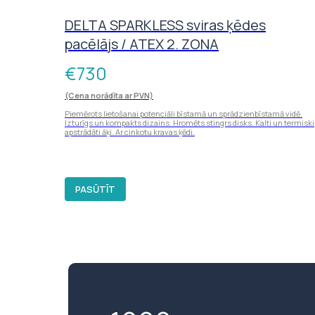
DELTA SPARKLESS sviras ķēdes
pacēlājs / ATEX 2. ZONA
€
730
(Cena norādīta ar PVN)
Piemērots lietošanai potenciāli bīstamā un sprādzienbīstamā vidē.
Izturīgs un kompakts dizains. Hromēts stingrs disks. Kalti un termiski
apstrādāti āķi. Ar cinkotu kravas ķēdi.
PASŪTĪT