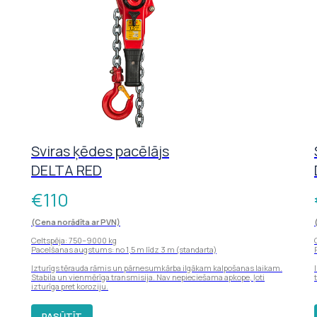
Sviras ķēdes pacēlājs
DELTA RED
€
110
(Cena norādīta ar PVN)
Celtspēja: 750–9000 kg
Pacelšanas augstums: no 1,5 m līdz 3 m (standarta)
Izturīgs tērauda rāmis un pārnesumkārba ilgākam kalpošanas laikam.
Stabila un vienmērīga transmisija. Nav nepieciešama apkope, ļoti
izturīga pret koroziju.
PASŪTĪT