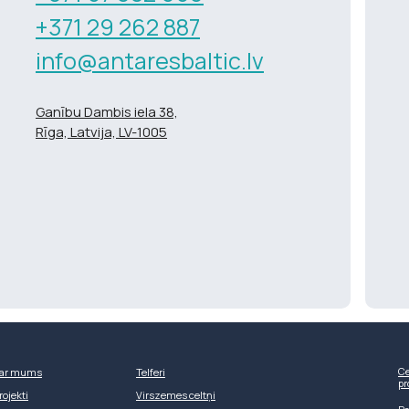
+371 29 262 887
info@antaresbaltic.lv
Ganību Dambis iela 38,
Rīga, Latvija, LV-1005
Ce
ar mums
Telferi
pr
rojekti
Virszemes celtņi