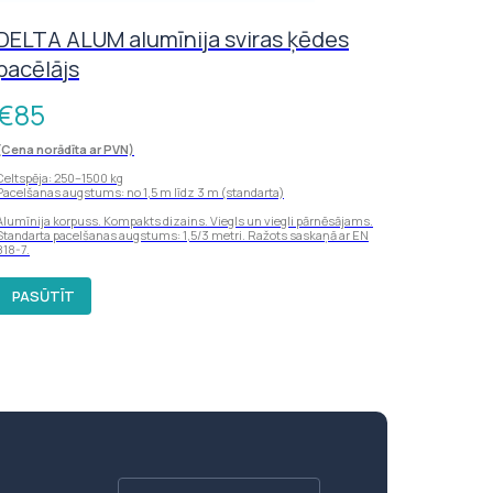
DELTA ALUM alumīnija sviras ķēdes
pacēlājs
€
85
(Cena norādīta ar PVN)
Celtspēja: 250–1500 kg
Pacelšanas augstums: no 1,5 m līdz 3 m (standarta)
Alumīnija korpuss. Kompakts dizains. Viegls un viegli pārnēsājams.
Standarta pacelšanas augstums: 1,5/3 metri. Ražots saskaņā ar EN
818-7.
PASŪTĪT