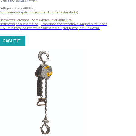
(Cena norādīta ar PVN)
Celtspēja: 750–9000 kg
Pacelšanas augstums: no 1,5 m līdz 3 m (standarts)
Piemērots lietošanai zem ūdens un atklātā jūrā.
Pretkorozijas aizsardzība, jūras klases berzes disks. Augstas izturības
dubultais korpuss nodrošina aizsardzību pret putekļiem un ūdeni.
PASŪTĪT