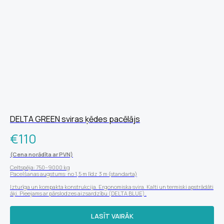
DELTA GREEN sviras ķēdes pacēlājs
€
110
(Cena norādīta ar PVN)
Celtspēja: 750–9000 kg
Pacelšanas augstums: no 1,5 m līdz 3 m (standarta)
Izturīga un kompakta konstrukcija. Ergonomiska svira. Kalti un termiski apstrādāti
āķi. Pieejams ar pārslodzes aizsardzību (DELTA BLUE).
LASĪT VAIRĀK