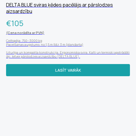
DELTA BLUE sviras ķēdes pacēlājs ar pārslodzes
aizsardzību
€
105
(Cena norādīta ar PVN)
Celtspēja: 750–3000 kg
Pacelšanas augstums: no 1,5 m līdz 3 m (standarta)
Izturīga un kompakta konstrukcija. Ergonomiska svira. Kalti un termiski apstrādāti
āķi. Ietver pārslodzes aizsardzību (DELTA BLUE).
LASĪT VAIRĀK