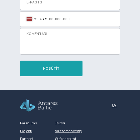
+371
NOSŪTĪT
Разработка сайта
LV
Par mums
Telferi
Projekti
Virszemes celtņi
Partneri
Strēles celtņi