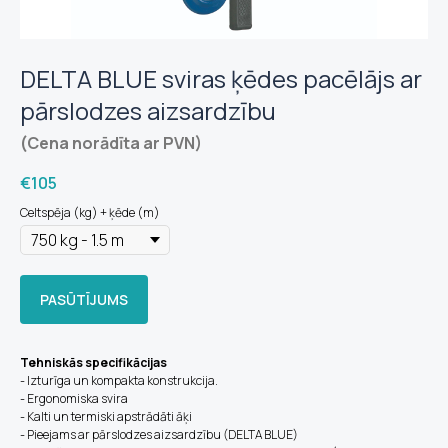
DELTA BLUE sviras ķēdes pacēlājs ar
pārslodzes aizsardzību
(Cena norādīta ar PVN)
€
105
Celtspēja (kg) + ķēde (m)
PASŪTĪJUMS
Tehniskās specifikācijas
- Izturīga un kompakta konstrukcija.
- Ergonomiska svira
- Kalti un termiski apstrādāti āķi
- Pieejams ar pārslodzes aizsardzību (DELTA BLUE)