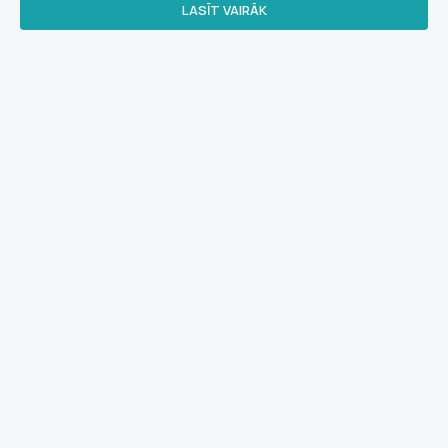
LASĪT VAIRĀK