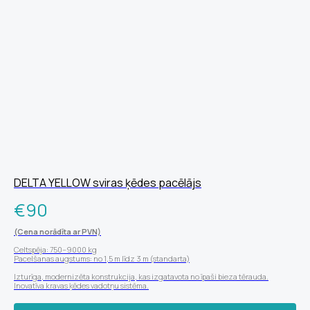
DELTA YELLOW sviras ķēdes pacēlājs
€
90
(Cena norādīta ar PVN)
Celtspēja: 750–9000 kg
Pacelšanas augstums: no 1,5 m līdz 3 m (standarta)
Izturīga, modernizēta konstrukcija, kas izgatavota no īpaši bieza tērauda.
Inovatīva kravas ķēdes vadotņu sistēma.