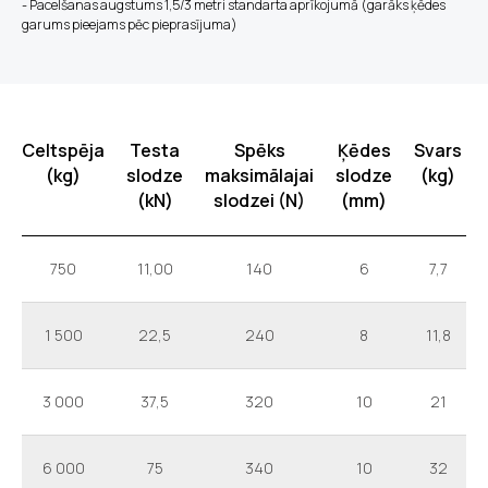
- Pacelšanas augstums 1,5/3 metri standarta aprīkojumā (garāks ķēdes
garums pieejams pēc pieprasījuma)
Celtspēja
Testa
Spēks
Ķēdes
Svars
(kg)
slodze
maksimālajai
slodze
(kg)
(kN)
slodzei (N)
(mm)
750
11,00
140
6
7,7
1 500
22,5
240
8
11,8
3 000
37,5
320
10
21
6 000
75
340
10
32