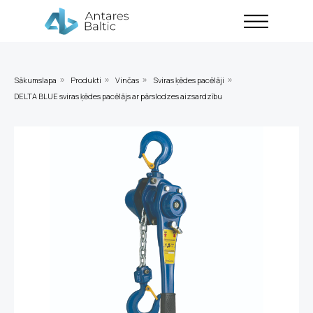
Sākumslapa
Produkti
Vinčas
Sviras ķēdes pacēlāji
»
»
»
»
DELTA BLUE sviras ķēdes pacēlājs ar pārslodzes aizsardzību