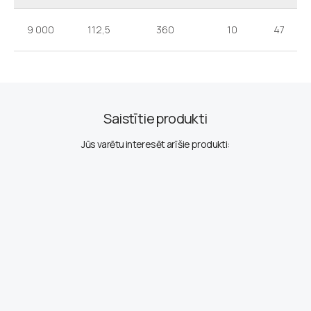
9 000
112,5
360
10
47
Saistītie produkti
Jūs varētu interesēt arī šie produkti: