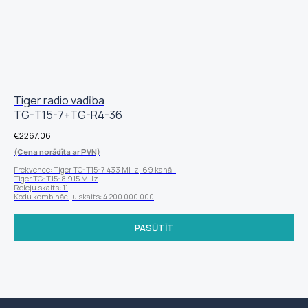
Tiger radio vadība
TG-T15-7+TG-R4-36
€
2267.06
(Cena norādīta ar PVN)
Frekvence: Tiger TG-T15-7 433 MHz, 69 kanāli
Tiger TG-T15-8 915 MHz
Releju skaits: 11
Kodu kombināciju skaits: 4 200 000 000
PASŪTĪT