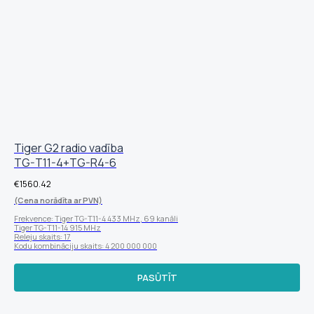
Tiger G2 radio vadība
TG-T11-4+TG-R4-6
€
1560.42
(Cena norādīta ar PVN)
Frekvence: Tiger TG-T11-4 433 MHz, 69 kanāli
Tiger TG-T11-14 915 MHz
Releju skaits: 17
Kodu kombināciju skaits: 4 200 000 000
PASŪTĪT