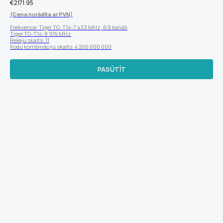
€
2171.95
(Cena norādīta ar PVN)
Frekvence: Tiger TG-T14-7 433 MHz, 69 kanāli
Tiger TG-T14-8 915 MHz
Releju skaits: 11
Kodu kombināciju skaits: 4 200 000 000
PASŪTĪT