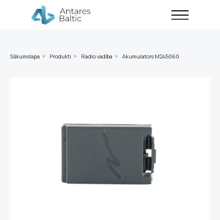
Sākumslapa
Produkti
Radio vadība
Akumulators M245060
»
»
»