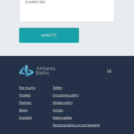
NOSŪTĪT
Разработка сайта
LV
Par mums
Telferi
Projekti
Virszemes celtņi
Partneri
Strēles celtņi
Blogs
Vinčas
Kontakti
Radio vadība
Rezerves daļas un komponenti