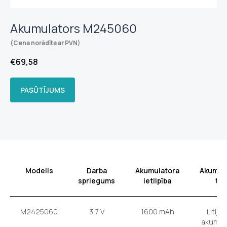
Akumulators M245060
(Cena norādīta ar PVN)
€
69,58
PASŪTĪJUMS
Modelis
Darba
Akumulatora
Akumul
spriegums
ietilpība
tip
M2425060
3,7 V
1600 mAh
Litija 
akumul