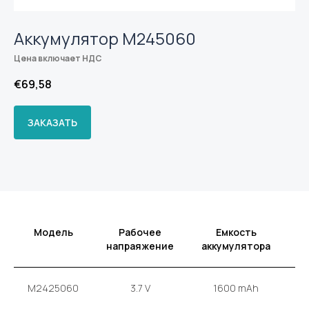
Аккумулятор M245060
Цена включает НДС
€
69,58
ЗАКАЗАТЬ
Модель
Рабочее
Емкость
напраяжение
аккумулятора
а
M2425060
3.7 V
1600 mAh