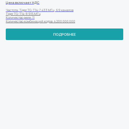
Цена включает НДС
Частота: Tiger TG-T14-7 433 МГц, 69 каналов
Tiger TG-T14-8 915 МГц
Количество реле: 11
Количество комбинаций кодов: 4 200 000 000
ПОДРОБНЕЕ