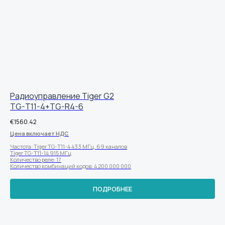
Радиоуправление Tiger G2
TG-T11-4+TG-R4-6
€
1560.42
Цена включает НДС
Частота: Tiger TG-T11-4 433 МГц, 69 каналов
Tiger TG-T11-14 915 МГц
Количество реле: 17
Количество комбинаций кодов: 4 200 000 000
ПОДРОБНЕЕ