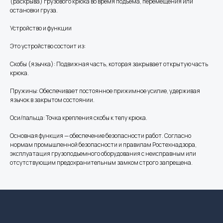
(раскрыва) грузового крюка во время подъема, перемещения или
остановки груза.
Устройство и функции
Это устройство состоит из:
Скобы (язычка): Подвижная часть, которая закрывает открытую часть
крюка.
Пружины: Обеспечивает постоянное прижимное усилие, удерживая
язычок в закрытом состоянии.
Оси/пальца: Точка крепления скобы к телу крюка.
Основная функция — обеспечение безопасности работ. Согласно
нормам промышленной безопасности и правилам Ростехнадзора,
эксплуатация грузоподъемного оборудования с неисправным или
отсутствующим предохранительным замком строго запрещена.