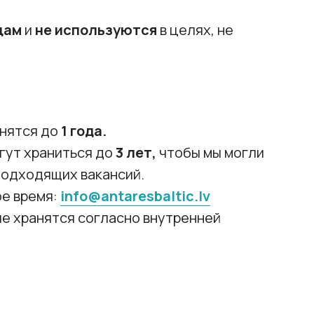
цам
и
не используются
в целях, не
анятся до
1 года.
гут храниться до
3 лет,
чтобы мы могли
 подходящих вакансий.
ое время:
info@antaresbaltic.lv
е хранятся согласно внутренней