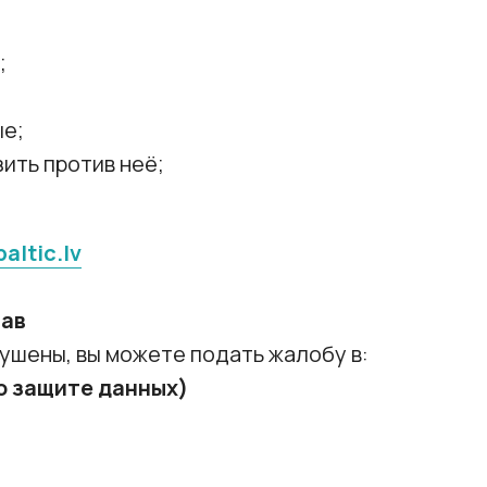
;
ые;
ить против неё;
altic.lv
рав
рушены, вы можете подать жалобу в:
по защите данных)