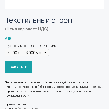
Текстильный строп
(Цена включает НДС)
€
15
Грузоподъемность (кг) — длина (мм)
ЗАКАЗАТЬ
Текстильные стропы — это гибкие грузоподъёмные стропы из
синтетических волокон (обычно полиэстер), применяемые для подъёма,
перемещения и строповки грузов в строительстве, логистике и
промышленности.
Преимущества:
Малый собственный вес