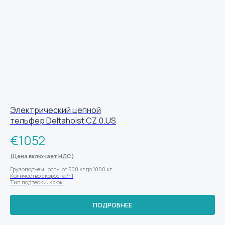
Электрический цепной
тельфер Deltahoist CZ.0.US
€
1052
(Цена включает НДС)
Грузоподъемность: от 500 кг до 1000 кг
Количество скоростей: 1
Тип подвески: крюк
ПОДРОБНЕЕ