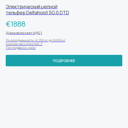
Электрический цепной
тельфер Deltahoist SG.0.DTD
€
1888
(Цена включает НДС)
Грузоподъемность: от 250 кг до 10000 кг
Количество скоростей: 2
Тип подвески: крюк
ПОДРОБНЕЕ