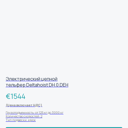
Электрический цепной
тельфер Deltahoist DH.0.DEH
€
1544
(Цена включает НДС)
Грузоподъемность: от 125 кг до 3000 кг
Количество скоростей: 2
Тип подвески: крюк