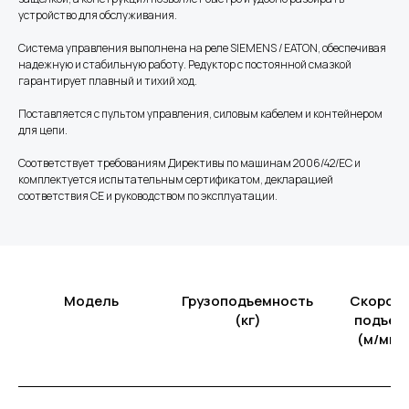
устройство для обслуживания.
Система управления выполнена на реле SIEMENS / EATON, обеспечивая
надежную и стабильную работу. Редуктор с постоянной смазкой
гарантирует плавный и тихий ход.
Поставляется с пультом управления, силовым кабелем и контейнером
для цепи.
Соответствует требованиям Директивы по машинам 2006/42/EC и
комплектуется испытательным сертификатом, декларацией
соответствия CE и руководством по эксплуатации.
Модель
Грузоподъемность
Скорос
(кг)
подъем
(м/мин