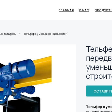
ГЛАВНАЯ
О НАС
ПРОДУКТ
ые тельферы
Тельфер c уменьшенной высотой
»
Тельфе
передв
умень
строит
ОСТАВИТЬ
Тельфер с ум
конструктивно о