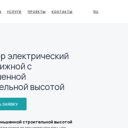
Ы
УСЛУГИ
ПРОЕКТЫ
КОНТАКТЫ
RU
р электрический
ижной с
шенной
ельной высотой
 ЗАЯВКУ
еньшенной строительной высотой
тличается от стандартного тем, что