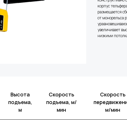
корпус тельфера
размещается сбо
от монорельса 
уравновешивающ
увеличивает вы
низкими потолк
Высота
Скорость
Скорость
подъема,
подъема, м/
передвижени
м
мин
м/мин