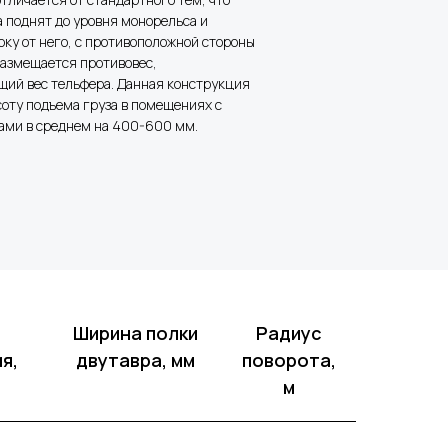
 поднят до уровня монорельса и
ку от него, с противоположной стороны
размещается противовес,
ий вес тельфера. Данная конструкция
соту подъема груза в помещениях с
ами в среднем на 400-600 мм.
Ширина полки
Радиус
я,
двутавра, мм
поворота,
м