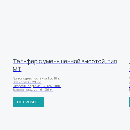
Тельфер c уменьшенной высотой, тип
МТ
Грузоподъемность – от 1 до 16 т.
Полиспаст - 2/1, 4/1
Скорость подъема – 4-12 м/мин.
Высота подъема - 6 - 36 м.
ПОДРОБНЕЕ