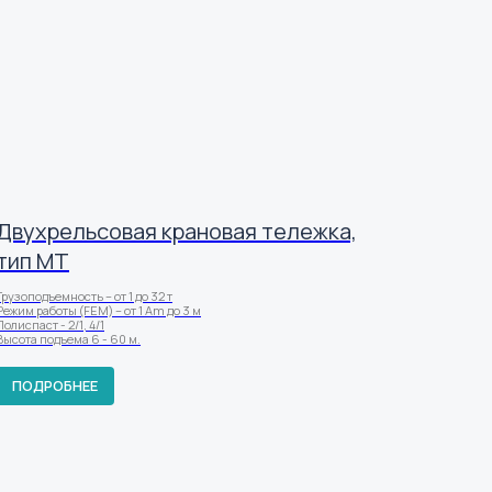
Двухрельсовая крановая тележка,
тип МТ
Грузоподъемность – от 1 до 32 т
Режим работы (FEM) – от 1 Am до 3 м
Полиспаст - 2/1, 4/1
Высота подъема 6 - 60 м.
ПОДРОБНЕЕ