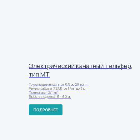
Электрический канатный тельфер,
тип МТ
Грузоподъемность: от 0,5 до 20 тонн.
Режим работы (FEM): от 1 Am до 3 м
Полиспаст: 2/1, 4/1
Высота подъема: 6 - 60 м.
ПОДРОБНЕЕ