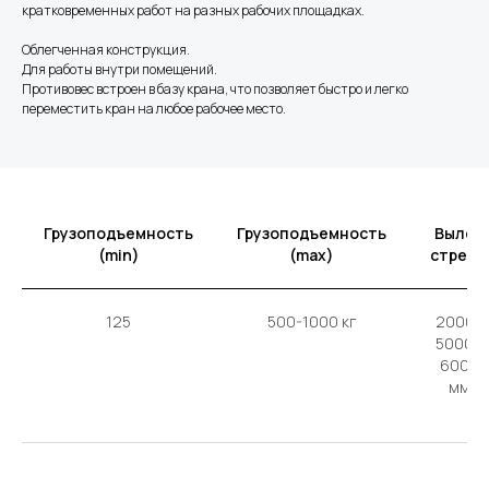
кратковременных работ на разных рабочих площадках.
Облегченная конструкция.
Для работы внутри помещений.
Противовес встроен в базу крана, что позволяет быстро и легко
переместить кран на любое рабочее место.
Грузоподъемность
Грузоподъемность
Вылет
(min)
(max)
стрелы
125
500-1000 кг
2000–
5000 /
6000
мм