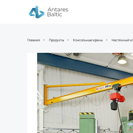
Главная
Продукты
Консольные краны
Настенный к
»
»
»