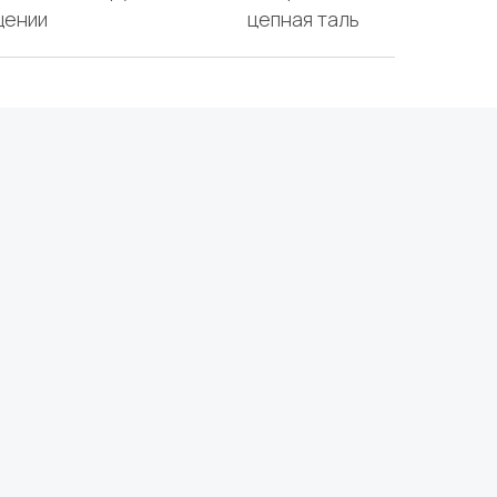
щении
цепная таль