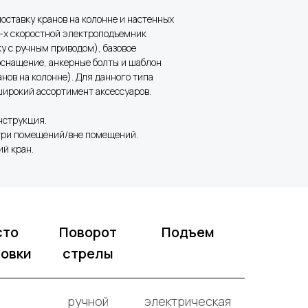
оставку кранов на колонне и настенных
2-х скоростной электроподъемник
у с ручным приводом), базовое
оснащение, анкерные болты и шаблон
нов на колонне). Для данного типа
широкий ассортимент аксессуаров.
нструкция.
три помещений/вне помещений.
ий кран.
сто
Поворот
Подъем
новки
стрелы
ручной
электрическая