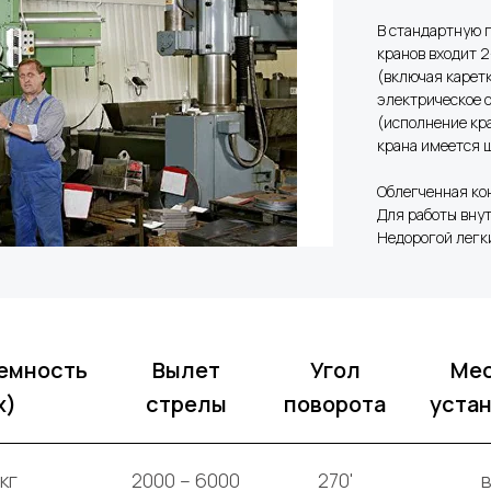
В стандартную п
кранов входит 
(включая каретк
электрическое 
(исполнение кра
крана имеется 
Облегченная ко
Для работы вну
Недорогой легк
емность
Вылет
Угол
Ме
x)
стрелы
поворота
уста
кг
2000 – 6000
270'
в