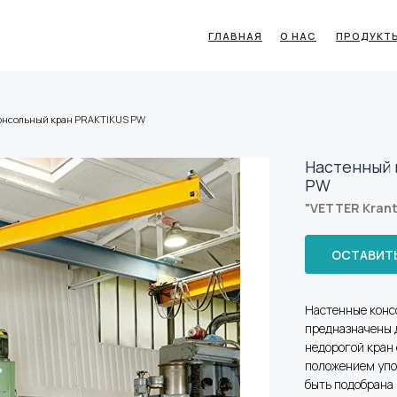
ГЛАВНАЯ
О НАС
ПРОДУКТ
онсольный кран PRAKTIKUS PW
Настенный 
PW
"VETTER Kran
ОСТАВИТЬ
Настенные конс
предназначены 
недорогой кран 
положением упо
быть подобрана 