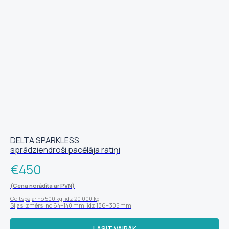
DELTA SPARKLESS
sprādziendroši pacēlāja ratiņi
€
450
(Cena norādīta ar PVN)
Celtspēja: no 500 kg līdz 20 000 kg
Sijas izmērs: no 64–140 mm līdz 136–305 mm
LASĪT VAIRĀK