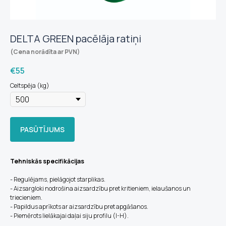
DELTA GREEN pacēlāja ratiņi
(Cena norādīta ar PVN)
€
55
Celtspēja (kg)
PASŪTĪJUMS
Tehniskās specifikācijas
- Regulējams, pielāgojot starplikas.
- Aizsargloki nodrošina aizsardzību pret kritieniem, ielaušanos un
triecieniem.
- Papildus aprīkots ar aizsardzību pret apgāšanos.
- Piemērots lielākajai daļai siju profilu (I-H).