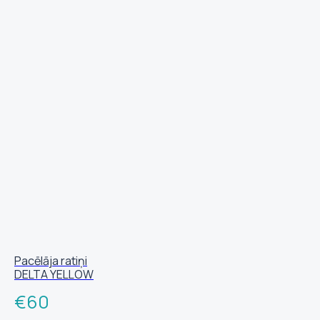
Pacēlāja ratiņi
DELTA YELLOW
€
60