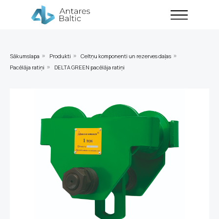
Sākumslapa
Produkti
Celtņu komponenti un rezerves daļas
»
»
»
Pacēlāja ratiņi
DELTA GREEN pacēlāja ratiņi
»