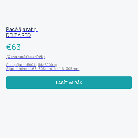
Pacēlāja ratiņi
DELTA RED
€
63
(Cena norādīta ar PVN)
Celtspēja: no 500 kg līdz 5000 kg
Sijas izmērs: no 68–305 mm līdz 116–305 mm
LASĪT VAIRĀK