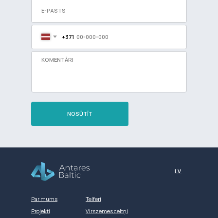
+371
NOSŪTĪT
Разработка сайта
LV
Par mums
Telferi
Projekti
Virszemes celtņi