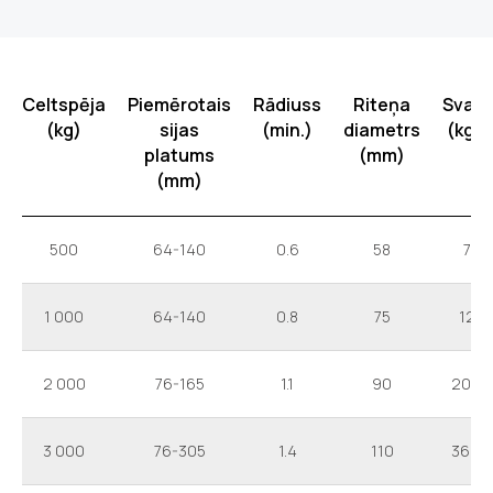
Celtspēja
Piemērotais
Rādiuss
Riteņa
Svars
(kg)
sijas
(min.)
diametrs
(kg).
platums
(mm)
(mm)
500
64-140
0.6
58
7
1 000
64-140
0.8
75
12
2 000
76-165
1.1
90
20.5
3 000
76-305
1.4
110
36.8