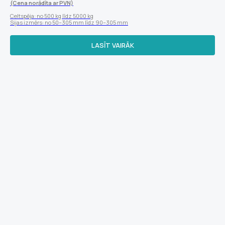
(Cena norādīta ar PVN)
Celtspēja: no 500 kg līdz 5000 kg
Sijas izmērs: no 50–305 mm līdz 90–305 mm
LASĪT VAIRĀK