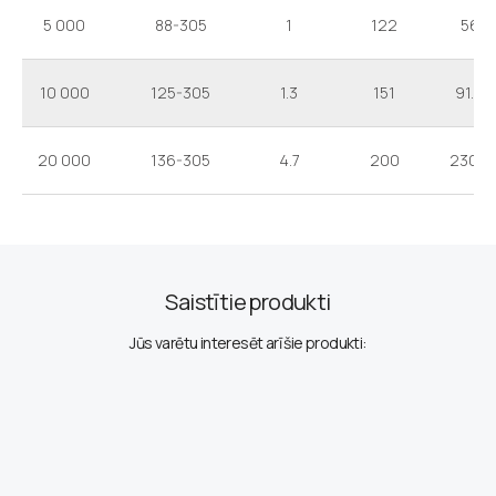
5 000
88-305
1
122
56
10 000
125-305
1.3
151
91.9
20 000
136-305
4.7
200
230.8
Saistītie produkti
Jūs varētu interesēt arī šie produkti: