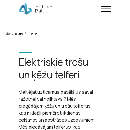
Sākumslapa
Telferi
»
Elektriskie trošu
un ķēžu telferi
Meklējat uzticamus pacēlājus savai
ražotnei vai noliktavai? Mēs
piegādājam ķēžu un trošu telferus,
kas ir ideāli piemēroti ikdienas
celšanas un apstrādes uzdevumiem.
Mēs piedāvājam telferus, kas