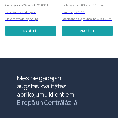
Celtspēja: no 125 kg līdz 20 000 kg
Celtspēja: no 500 līdz 32 000 kg.
Pacelšanas veids: ķēde
Skriemeļi: 2/1, 4/1.
Piekares veids: āķis/cilpa
Pacelšanas augstums: no 6 līdz 72 m.
PASŪTĪT
PASŪTĪT
Mēs piegādājam
augstas kvalitātes
aprīkojumu klientiem
Eiropā un Centrālāzijā