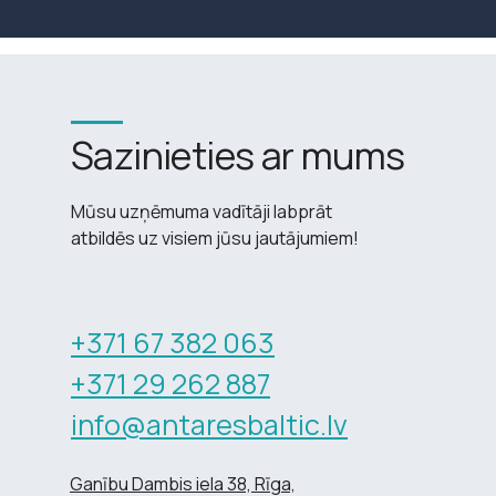
Sazinieties ar mums
Mūsu uzņēmuma vadītāji labprāt
atbildēs uz visiem jūsu jautājumiem!
+371 67 382 063
+371 29 262 887
info@antaresbaltic.lv
Ganību Dambis iela 38, Rīga,