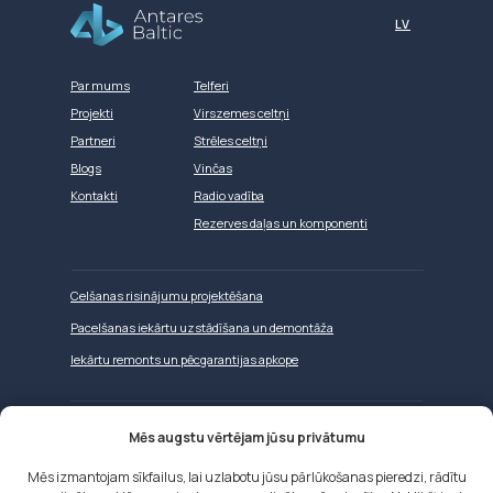
LV
Par mums
Telferi
Projekti
Virszemes celtņi
Partneri
Strēles celtņi
Blogs
Vinčas
Kontakti
Radio vadība
Rezerves daļas un komponenti
Celšanas risinājumu projektēšana
Pacelšanas iekārtu uzstādīšana un demontāža
Iekārtu remonts un pēcgarantijas apkope
Mēs augstu vērtējam jūsu privātumu
Tīmekļa vietņu izstrāde
Mēs izmantojam sīkfailus, lai uzlabotu jūsu pārlūkošanas pieredzi, rādītu