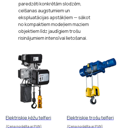
paredzēti konkrētām slodzēm,
celšanas augstumiem un
ekspluatācijas apstākļiem — sākot
no kompaktiem modeļiem maziem
objektiem līdz jaudīgiem trošu
risinājumiem intensīvai lietošanai.
Elektriskie ķēžu telferi
Elektriskie trošu telferi
(Cena norādīta ar PVN)
(Cena norādīta ar PVN)