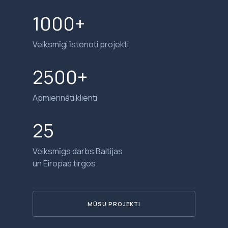
1000+
Veiksmīgi īstenoti projekti
2500+
Apmierināti klienti
25
Veiksmīgs darbs Baltijas
un Eiropas tirgos
MŪSU PROJEKTI