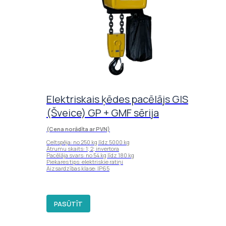
Elektriskais ķēdes pacēlājs GIS
(Šveice) GP + GMF sērija
(Cena norādīta ar PVN)
Celtspēja: no 250 kg līdz 5000 kg
Ātrumu skaits: 1; 2; invertora
Pacēlāja svars: no 54 kg līdz 180 kg
Piekares tips: elektriskie ratiņi
Aizsardzības klase: IP65
PASŪTĪT