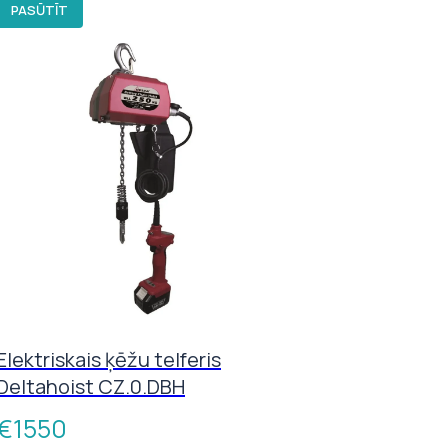
PASŪTĪT
Elektriskais ķēžu telferis
Deltahoist CZ.0.DBH
€
1550