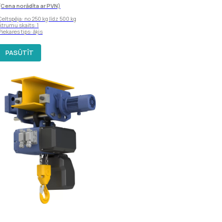
(Cena norādīta ar PVN)
Celtspēja: no 250 kg līdz 500 kg
Ātrumu skaits: 1
Piekares tips: āķis
PASŪTĪT