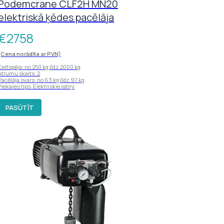
Podemcrane CLF2H MN20
elektriskā ķēdes pacēlāja
€
2758
(Cena norādīta ar PVN)
Celtspēja: no 250 kg līdz 2000 kg
Ātrumu skaits: 2
Pacēlāja svars: no 63 kg līdz 97 kg
Piekares tips: Elektriskie ratiņi
PASŪTĪT