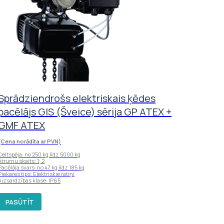
Sprādziendrošs elektriskais ķēdes
pacēlājs GIS (Šveice) sērija GP ATEX +
GMF ATEX
(Cena norādīta ar PVN)
Celtspēja: no 250 kg līdz 5000 kg
Ātrumu skaits: 1; 2
Pacēlāja svars: no 47 kg līdz 185 kg
Piekares tips: Elektriskie ratiņi
Aizsardzības klase: IP65
PASŪTĪT