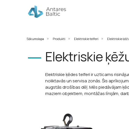
Sākumslapa
Produkti
Elektriskie telferi
Elektriskie ķēžu
»
»
»
Elektriskie ķēžu
Elektriskie ķēdes telferi ir uzticams risin
noliktavās un servisa zonās. Šis aprīkojum
augstās drošības dēļ. Mēs piedāvājam ķēde
maziem objektiem, montāžas līnijām, darbn