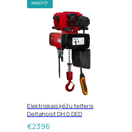
PASŪTĪT
Elektriskais ķēžu telferis
Deltahoist DH.0.DED
€
2396