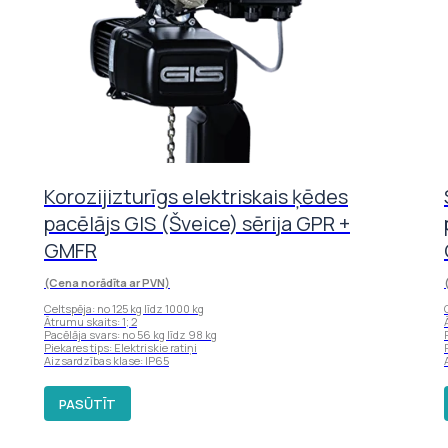
Korozijizturīgs elektriskais ķēdes
pacēlājs GIS (Šveice) sērija GPR +
GMFR
(Cena norādīta ar PVN)
Celtspēja: no 125 kg līdz 1000 kg
Ātrumu skaits: 1; 2
Pacēlāja svars: no 56 kg līdz 98 kg
Piekares tips: Elektriskie ratiņi
Aizsardzības klase: IP65
PASŪTĪT