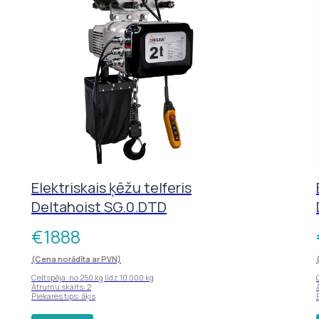
Elektriskais ķēžu telferis
Deltahoist SG.0.DTD
€
1888
(Cena norādīta ar PVN)
Celtspēja: no 250 kg līdz 10 000 kg
Ātrumu skaits: 2
Piekares tips: āķis