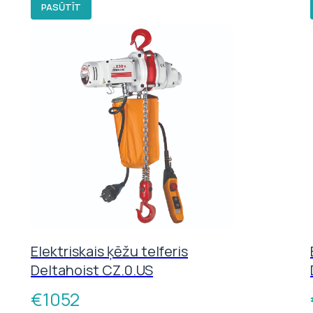
PASŪTĪT
Elektriskais ķēžu telferis
Deltahoist CZ.0.US
€
1052