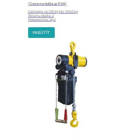
(Cena norādīta ar PVN)
Celtspēja: no 125 kg līdz 3000 kg
Ātrumu skaits: 2
Piekares tips: āķis
PASŪTĪT