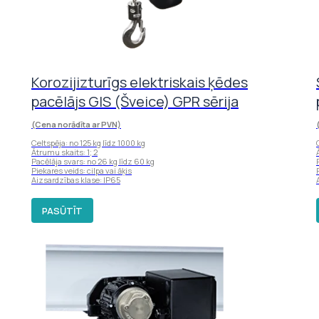
Korozijizturīgs elektriskais ķēdes
pacēlājs GIS (Šveice) GPR sērija
(Cena norādīta ar PVN)
Celtspēja: no 125 kg līdz 1000 kg
Ātrumu skaits: 1; 2
Pacēlāja svars: no 26 kg līdz 60 kg
Piekares veids: cilpa vai āķis
Aizsardzības klase: IP65
PASŪTĪT