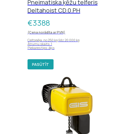
Pneimatiska ķēžu telferis
Deltahoist CD.0.PH
€
3388
(Cena norādīta ar PVN)
Celtspēja: no 250 kg līdz 20 000 kg
Ātrumu skaits: 1
Piekares tips: āķis
PASŪTĪT