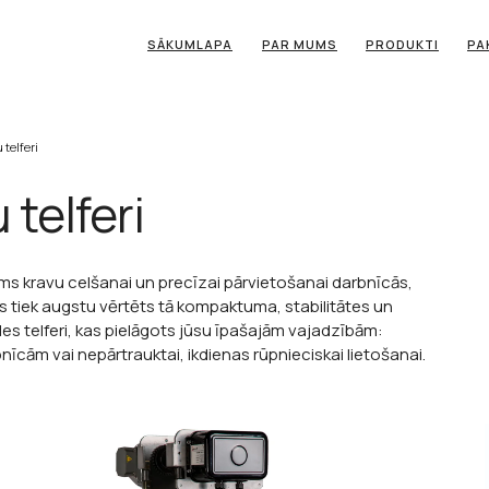
SĀKUMLAPA
PAR MUMS
PRODUKTI
PA
 telferi
 telferi
ājums kravu celšanai un precīzai pārvietošanai darbnīcās,
s tiek augstu vērtēts tā kompaktuma, stabilitātes un
s telferi, kas pielāgots jūsu īpašajām vajadzībām:
īcām vai nepārtrauktai, ikdienas rūpnieciskai lietošanai.