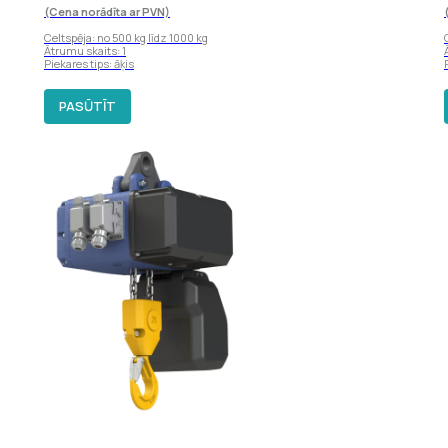
(Cena norādīta ar PVN)
Celtspēja: no 500 kg līdz 1000 kg
Ātrumu skaits: 1
Piekares tips: āķis
PASŪTĪT