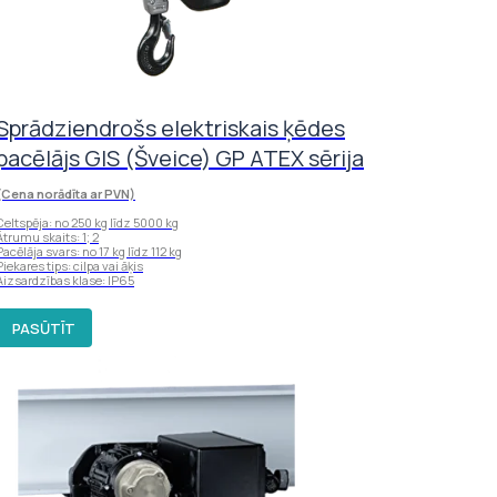
Sprādziendrošs elektriskais ķēdes
pacēlājs GIS (Šveice) GP ATEX sērija
(Cena norādīta ar PVN)
Celtspēja: no 250 kg līdz 5000 kg
Ātrumu skaits: 1; 2
Pacēlāja svars: no 17 kg līdz 112 kg
Piekares tips: cilpa vai āķis
Aizsardzības klase: IP65
PASŪTĪT