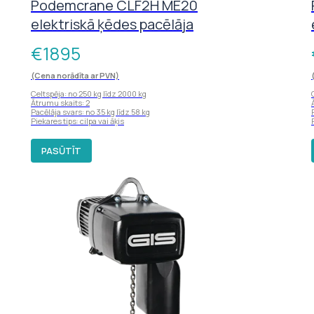
Podemcrane CLF2H ME20
elektriskā ķēdes pacēlāja
€
1895
(Cena norādīta ar PVN)
Celtspēja: no 250 kg līdz 2000 kg
Ātrumu skaits: 2
Pacēlāja svars: no 35 kg līdz 58 kg
Piekares tips: cilpa vai āķis
PASŪTĪT