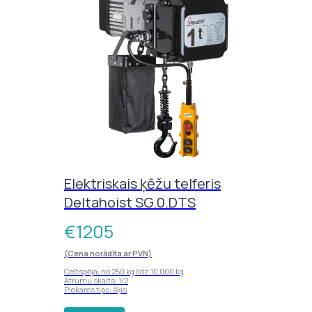
Elektriskais ķēžu telferis
Deltahoist SG.0.DTS
€
1205
(Cena norādīta ar PVN)
Celtspēja: no 250 kg līdz 10 000 kg
Ātrumu skaits: 1/2
Piekares tips: āķis