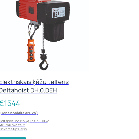
Elektriskais ķēžu telferis
Deltahoist DH.0.DEH
€
1544
(Cena norādīta ar PVN)
Celtspēja: no 125 kg līdz 3000 kg
Ātrumu skaits: 2
Piekares tips: āķis