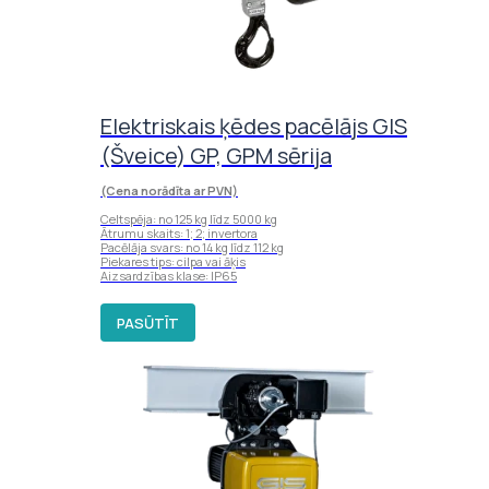
Elektriskais ķēdes pacēlājs GIS
(Šveice) GP, GPM sērija
(Cena norādīta ar PVN)
Celtspēja: no 125 kg līdz 5000 kg
Ātrumu skaits: 1; 2; invertora
Pacēlāja svars: no 14 kg līdz 112 kg
Piekares tips: cilpa vai āķis
Aizsardzības klase: IP65
PASŪTĪT