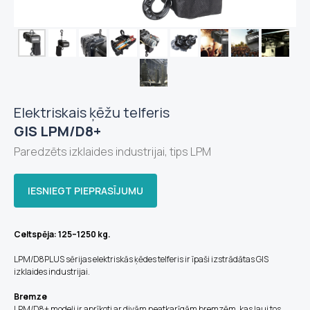
Elektriskais ķēžu telferis
GIS LPM/D8+
Paredzēts izklaides industrijai, tips LPM
IESNIEGT PIEPRASĪJUMU
Celtspēja: 125–1250 kg.
LPM/D8PLUS sērijas elektriskās ķēdes telferis ir īpaši izstrādātas GIS
izklaides industrijai.
Bremze
LPM/D8+ modeļi ir aprīkoti ar divām neatkarīgām bremzēm, kas ļauj tos