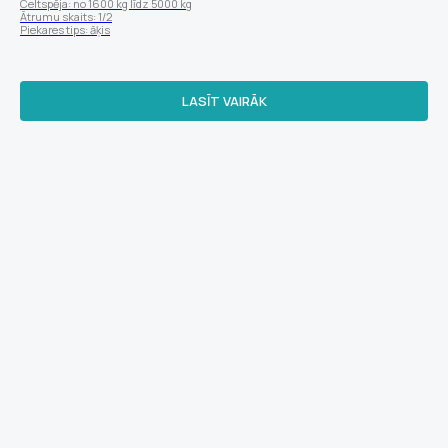
Celtspēja: no 1600 kg līdz 5000 kg
Ātrumu skaits: 1/2
Piekares tips: āķis
LASĪT VAIRĀK