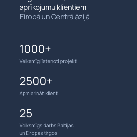
aprīkojumu klientiem
Eiropā un Centrālāzijā
1000+
Veiksmīgi īstenoti projekti
2500+
Apmierināti klienti
25
Veiksmīgs darbs Baltijas
un Eiropas tirgos