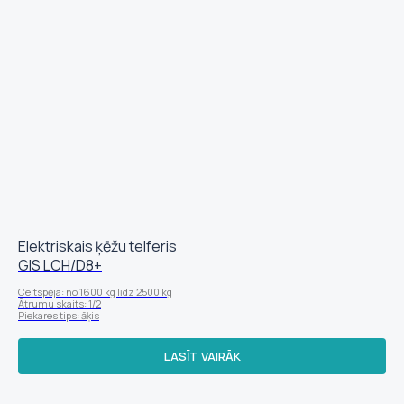
Elektriskais ķēžu telferis
GIS LСН/D8+
Celtspēja: no 1600 kg līdz 2500 kg
Ātrumu skaits: 1/2
Piekares tips: āķis
LASĪT VAIRĀK