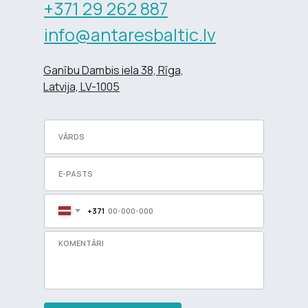
+371 29 262 887
info@antaresbaltic.lv
Ganību Dambis iela 38, Rīga,
Latvija, LV-1005
+371