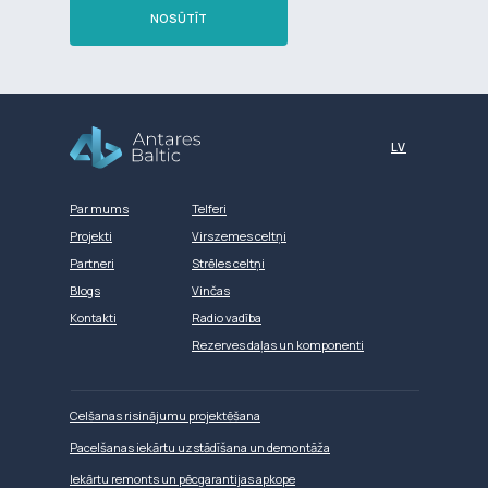
NOSŪTĪT
Разработка сайта
LV
Par mums
Telferi
Projekti
Virszemes celtņi
Partneri
Strēles celtņi
Blogs
Vinčas
Kontakti
Radio vadība
Rezerves daļas un komponenti
Celšanas risinājumu projektēšana
Pacelšanas iekārtu uzstādīšana un demontāža
Iekārtu remonts un pēcgarantijas apkope