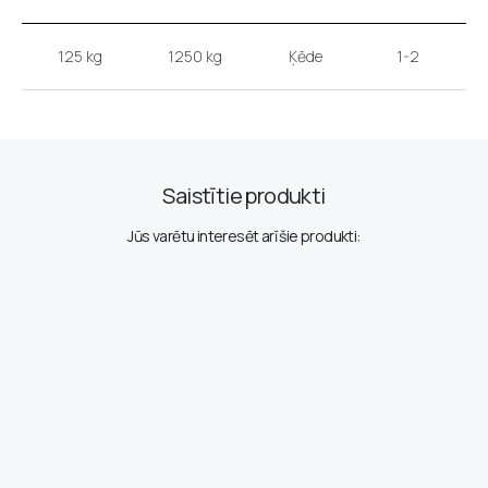
125 kg
1250 kg
Ķēde
1-2
Ā
Saistītie produkti
Jūs varētu interesēt arī šie produkti: