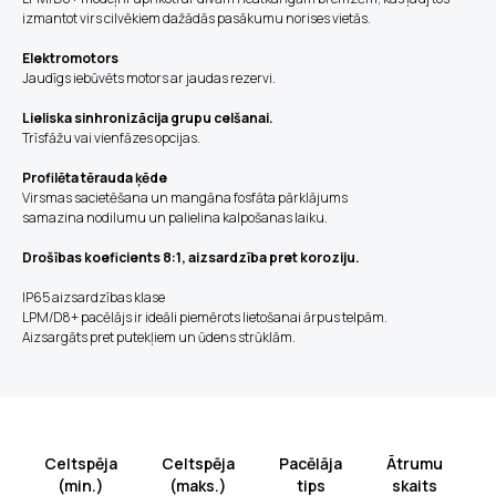
izmantot virs cilvēkiem dažādās pasākumu norises vietās.
Elektromotors
Jaudīgs iebūvēts motors ar jaudas rezervi.
Lieliska sinhronizācija grupu celšanai.
Trīsfāžu vai vienfāzes opcijas.
Profilēta tērauda ķēde
Virsmas sacietēšana un mangāna fosfāta pārklājums
samazina nodilumu un palielina kalpošanas laiku.
Drošības koeficients 8:1, aizsardzība pret koroziju.
IP65 aizsardzības klase
LPM/D8+ pacēlājs ir ideāli piemērots lietošanai ārpus telpām.
Aizsargāts pret putekļiem un ūdens strūklām.
Celtspēja
Celtspēja
Pacēlāja
Ātrumu
P
(min.)
(maks.)
tips
skaits