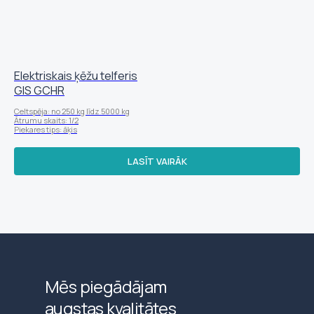
Elektriskais ķēžu telferis
GIS GCHR
Celtspēja: no 250 kg līdz 5000 kg
Ātrumu skaits: 1/2
Piekares tips: āķis
LASĪT VAIRĀK
Mēs piegādājam
augstas kvalitātes