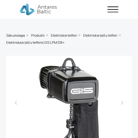
Sākumslapa
Produkti
Elektriskie telferi
Elektriskie ķēžu telferi
»
»
»
»
Elektriskais ķēžu telferis GIS LPM/D8+