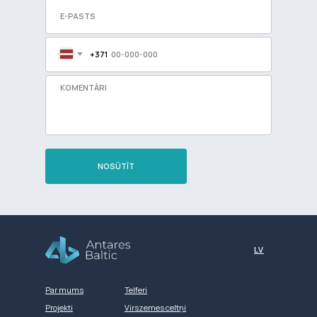
+371
NOSŪTĪT
Разработка сайта
LV
Par mums
Telferi
Projekti
Virszemes celtņi