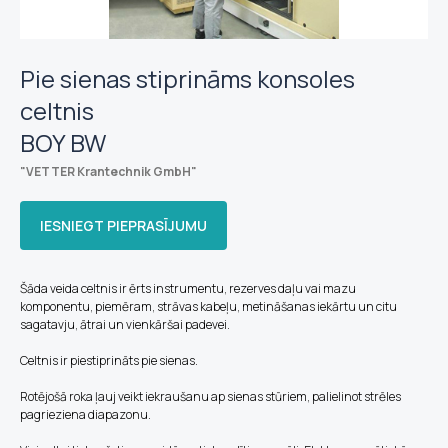
Pie sienas stiprināms konsoles
celtnis
BOY BW
"VETTER Krantechnik GmbH
"
IESNIEGT PIEPRASĪJUMU
Šāda veida celtnis ir ērts instrumentu, rezerves daļu vai mazu
komponentu, piemēram, strāvas kabeļu, metināšanas iekārtu un citu
sagatavju, ātrai un vienkāršai padevei.
Celtnis ir piestiprināts pie sienas.
Rotējošā roka ļauj veikt iekraušanu ap sienas stūriem, palielinot strēles
pagrieziena diapazonu.