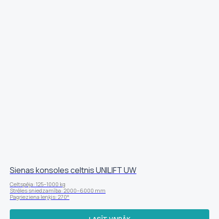
Sienas konsoles celtnis UNILIFT UW
Celtspēja: 125–1000 kg
Strēles sniedzamība: 2000–6000 mm
Pagrieziena leņķis: 270°
LASĪT VAIRĀK