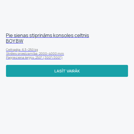
Pie sienas stiprināms konsoles celtnis
BOY BW
Celtspēja: 63–250 kg
Strēles sniedzamība: 2000–4000 mm
Pagrieziena leņķis: 250° (300°/300°)
LASĪT VAIRĀK