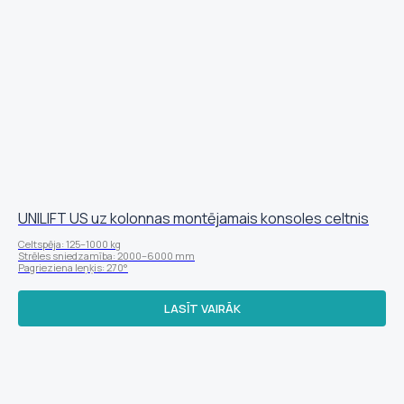
UNILIFT US uz kolonnas montējamais konsoles celtnis
Celtspēja: 125–1000 kg
Strēles sniedzamība: 2000–6000 mm
Pagrieziena leņķis: 270°
LASĪT VAIRĀK