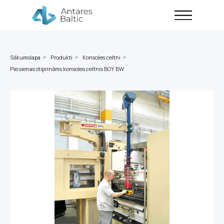
Sākumslapa
Produkti
Konsoles celtni
»
»
»
Pie sienas stiprināms konsoles celtnis BOY BW