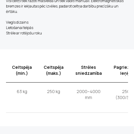
Visi celtņi tiek ražoti masveidā un tiek vadīti manuāli. Elektromagnētiskās
bremzes ir iekļautas pēc izvēles, padarot celtņa darbību precīzāku un
ērtāku.
Viegls dizains
Lietošanai telpās
Strēle ar rotējošu roku
Celtspēja
Celtspēja
Strēles
Pagriezi
(min.)
(maks.)
sniedzamība
leņķis
63 kg
250 kg
2000–4000
250'
mm
(300/300