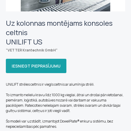
Uz kolonnas montējams konsoles
celtnis
UNILIFT US
"VETTER Krantechnik GmbH
"
IESNIEGT PIEPRASĪJUMU
UNILIFT strēles celtnis ir viegls celtnis ar alumīnija strēli.
To izmanto nelielu kravu līdz 1000 kg vieglai, ātrai un drošai pārvietošanai,
piemēram, loģistikā, autobūves nozarē vai darbam ar vakuuma
pacēlājiem. Pateicoties nelielajam svaram, strēles svaram un divkāršajai
gultņu sistēmai, celtņus ir ļoti viegli vadīt.
Šo modeli var uzstādīt, izmantojot DowelPlate® enkuru sistēmu, bez
nepieciešamības pēc pamatnes.