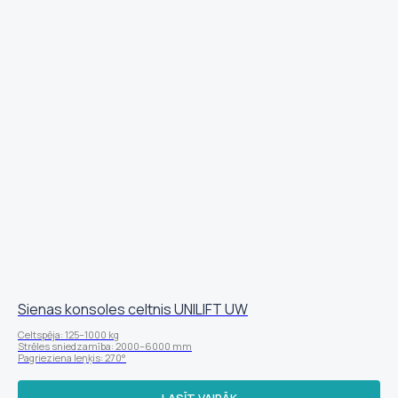
Sienas konsoles celtnis UNILIFT UW
Celtspēja: 125–1000 kg
Strēles sniedzamība: 2000–6000 mm
Pagrieziena leņķis: 270°
LASĪT VAIRĀK