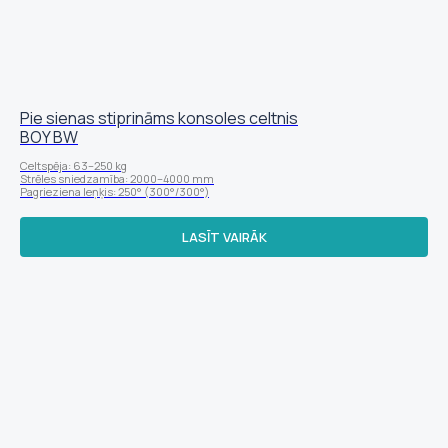
Pie sienas stiprināms konsoles celtnis
BOY BW
Celtspēja: 63–250 kg
Strēles sniedzamība: 2000–4000 mm
Pagrieziena leņķis: 250° (300°/300°)
LASĪT VAIRĀK