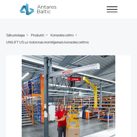
Sākumslapa
Produkti
Konsoles celtni
»
»
»
UNILIFT US uz kolonnas montējamais konsoles celtnis