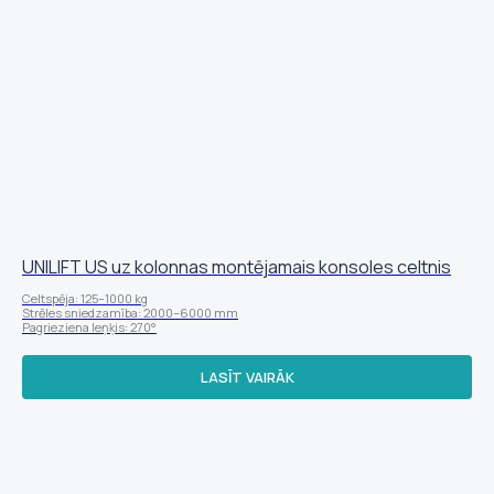
UNILIFT US uz kolonnas montējamais konsoles celtnis
Celtspēja: 125–1000 kg
Strēles sniedzamība: 2000–6000 mm
Pagrieziena leņķis: 270°
LASĪT VAIRĀK