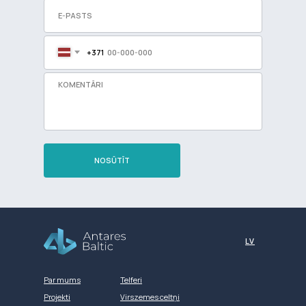
+371
NOSŪTĪT
Разработка сайта
LV
Par mums
Telferi
Projekti
Virszemes celtņi