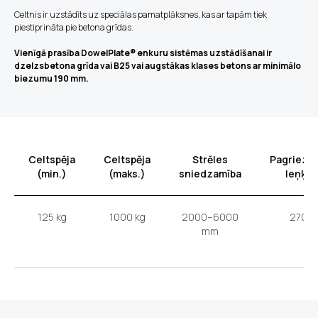
Celtnis ir uzstādīts uz speciālas pamatplāksnes, kas ar tapām tiek
piestiprināta pie betona grīdas.
Vienīgā prasība DowelPlate® enkuru sistēmas uzstādīšanai ir
dzelzsbetona grīda vai B25 vai augstākas klases betons ar minimālo
biezumu 190 mm.
Celtspēja
Celtspēja
Strēles
Pagriezi
(min.)
(maks.)
sniedzamība
leņķis
125 kg
1000 kg
2000–6000
270'
mm