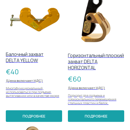
Балочный захват
Горизонтальный плоский
DELTA YELLOW
захват DELTA
HORIZONTAL
€
40
€
60
(Цена включает НДС)
(Цена включает НДС)
Многофункциональный,
использоваться при подъеме,
Подходит для подъема и
вытягивании или в качестве якоря
горизонтального перемещения
стальных пластин и балок.
ПОДРОБНЕЕ
ПОДРОБНЕЕ