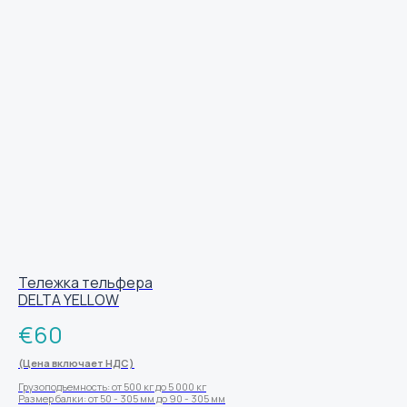
Тележка тельфера
DELTA YELLOW
€
60
(Цена включает НДС)
Грузоподъемность: от 500 кг до 5 000 кг
Размер балки: от 50 - 305 мм до 90 - 305 мм