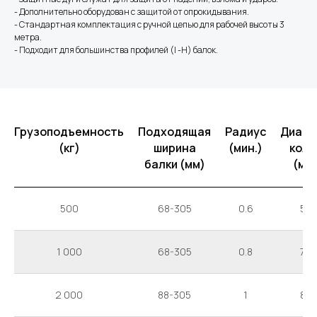
- Дополнительно оборудован с защитой от опрокидывания.
- Стандартная комплектация с ручной цепью для рабочей высоты 3
метра.
- Подходит для большинства профилей (I -H) балок.
Грузоподъемность
Подходящая
Радиус
Диаме
(кг)
ширина
(мин.)
коле
балки (мм)
(мм
500
68-305
0.6
55
1 000
68-305
0.8
70
2 000
88-305
1
85