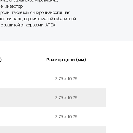
е, инвертор.
рсии, такие как синхронизированная
епная таль, версия с малой габаритной
 с защитой от коррозии, ATEX
)
Размер цепи (мм)
3.75 x 10.75
3.75 x 10.75
3.75 x 10.75