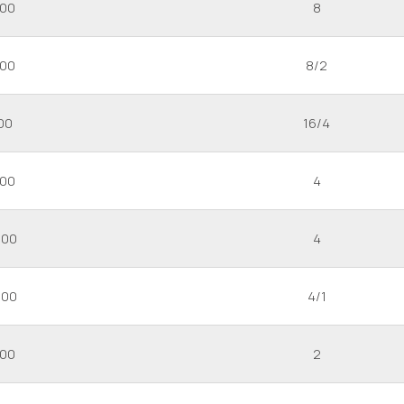
000
8
000
8/2
00
16/4
000
4
000
4
000
4/1
000
2