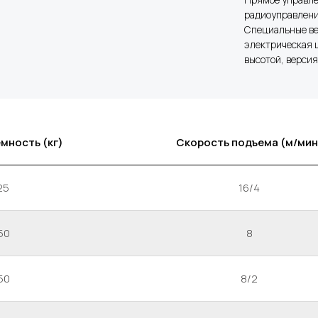
радиоуправлени
Специальные ве
электрическая ц
высотой, версия
мность (кг)
Скорость подъема (м/мин
25
16/4
50
8
50
8/2