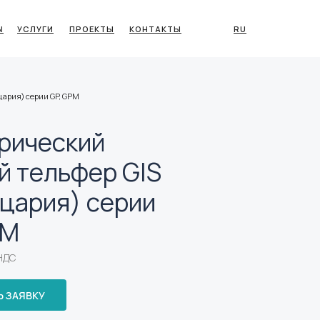
Ы
УСЛУГИ
ПРОЕКТЫ
КОНТАКТЫ
RU
ария) серии GP, GPM
рический
й тельфер GIS
цария) серии
PM
 НДС
 ЗАЯВКУ