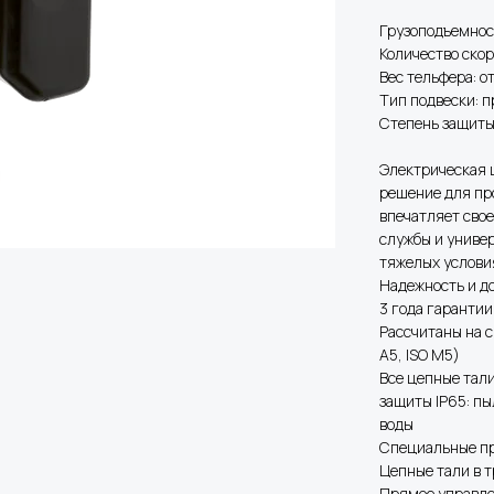
Грузоподъемност
Количество скор
Вес тельфера: от
Тип подвески: 
Степень защиты
Электрическая 
решение для пр
впечатляет сво
службы и униве
тяжелых услови
Надежность и д
3 года гарантии
Рассчитаны на 
A5, ISO M5)
Все цепные тал
защиты IP65: п
воды
Специальные п
Цепные тали в 
Прямое управле