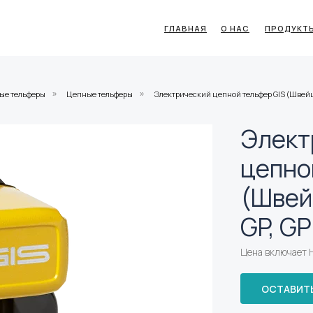
ГЛАВНАЯ
О НАС
ПРОДУКТ
ые тельферы
Цепные тельферы
Электрический цепной тельфер GIS (Швейц
»
»
Элект
цепно
(Швей
GP, G
Цена включает
ОСТАВИТЬ