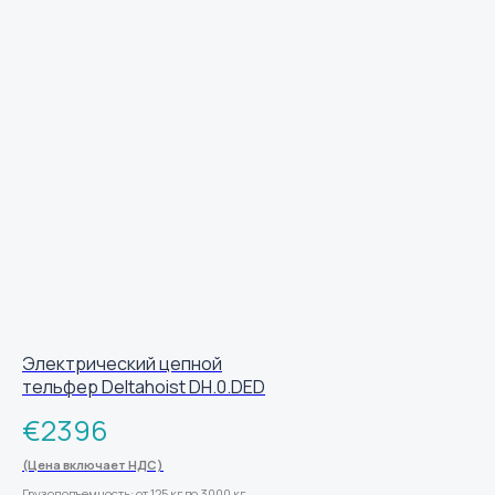
Электрический цепной
тельфер Deltahoist DH.0.DED
€
2396
(Цена включает НДС)
Грузоподъемность: от 125 кг до 3000 кг