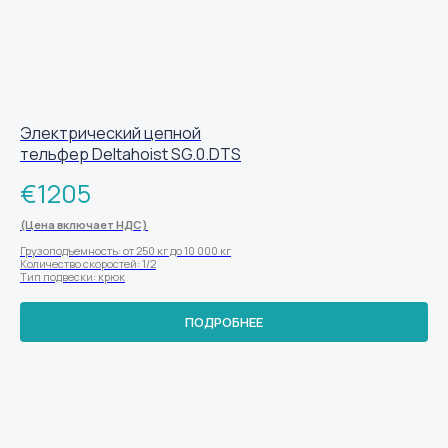
Электрический цепной
тельфер Deltahoist SG.0.DTS
€
1205
(Цена включает НДС)
Грузоподъемность: от 250 кг до 10 000 кг
Количество скоростей: 1/2
Тип подвески: крюк
ПОДРОБНЕЕ