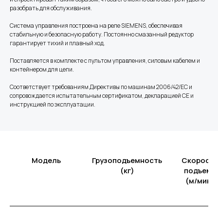
разобрать для обслуживания.
Система управления построена на реле SIEMENS, обеспечивая
стабильную и безопасную работу. Постоянно смазанный редуктор
гарантирует тихий и плавный ход.
Поставляется в комплекте с пультом управления, силовым кабелем и
контейнером для цепи.
Соответствует требованиям Директивы по машинам 2006/42/EC и
сопровождается испытательным сертификатом, декларацией CE и
инструкцией по эксплуатации.
Модель
Грузоподъемность
Скорость
(кг)
подъема
(м/мин)