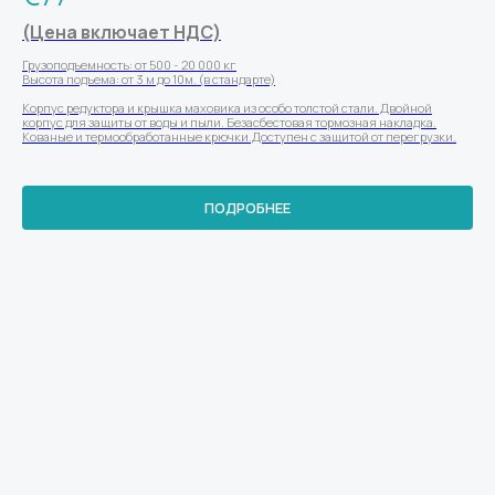
(Цена включает НДС)
Грузоподъемность: от 500 - 20 000 кг
Высота подъема: от 3 м до 10м. (в стандарте)
Корпус редуктора и крышка маховика из особо толстой стали. Двойной
корпус для защиты от воды и пыли. Безасбестовая тормозная накладка.
Кованые и термообработанные крючки.Доступен с защитой от перегрузки.
ПОДРОБНЕЕ