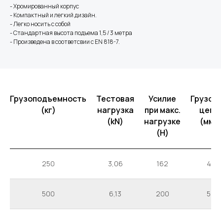
- Хромированный корпус
- Компактный и легкий дизайн.
- Легко носить с собой
- Стандартная высота подъема 1,5 / 3 метра
- Произведена в соответсвии с EN 818-7.
Грузоподъемность
Тестовая
Усилие
Грузов
(кг)
нагрузка
при макс.
цепь
(kN)
нагрузке
(мм)
(Н)
250
3,06
162
4
500
6,13
200
5