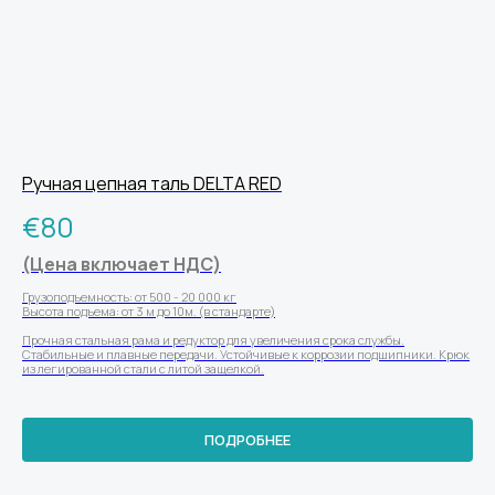
Ручная цепная таль DELTA RED
€
80
(Цена включает НДС)
Грузоподъемность: от 500 - 20 000 кг
Высота подъема: от 3 м до 10м. (в стандарте)
Прочная стальная рама и редуктор для увеличения срока службы.
Стабильные и плавные передачи. Устойчивые к коррозии подшипники. Крюк
из легированной стали с литой защелкой.
ПОДРОБНЕЕ