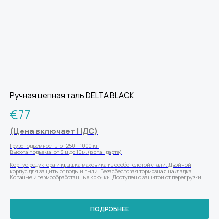
Ручная цепная таль DELTA BLACK
€
77
(Цена включает НДС)
Грузоподъемность: от 250 - 1000 кг
Высота подъема: от 3 м до 10м. (в стандарте)
Корпус редуктора и крышка маховика из особо толстой стали. Двойной
корпус для защиты от воды и пыли. Безасбестовая тормозная накладка.
Кованые и термообработанные крючки. Доступен с защитой от перегрузки.
ПОДРОБНЕЕ