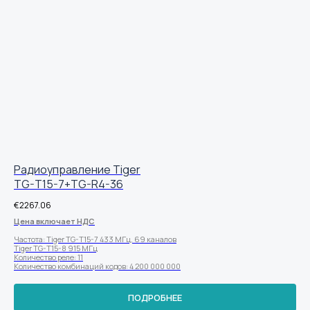
Радиоуправление Tiger
TG-T15-7+TG-R4-36
€
2267.06
Цена включает НДС
Частота: Tiger TG-T15-7 433 МГц, 69 каналов
Tiger TG-T15-8 915 МГц
Количество реле: 11
Количество комбинаций кодов: 4 200 000 000
ПОДРОБНЕЕ