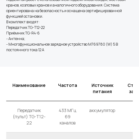
кранов, козловых кранов и аналогичного оборудования. Система
ориентирована на безопасность и оснащена сертифицированной
функцией остановки.
В комплект входят:
Передатчик TG-T12-22
Приёмник TG-R4-6
- Антенна;
- Многофункциональное зарядное устройство M769780 (W) 5 В
постоянного тока 12 А
Наименование
Частота
Источник
Степ
питания
защ
Передатчик
433 MГц
аккумулятор
IP 
(пульт) TG-T12-
69
22
каналов