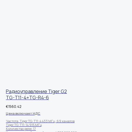
Радиоуправление Tiger G2
TG-T11-4+TG-R4-6
€
1560.42
Цена включает НДС
Частота: Tiger TG-T11-4 433 МГц, 69 каналов
Tiger TG-T11-14 915 МГц
Количество реле: 17