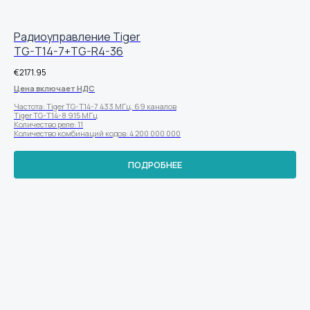
Радиоуправление Tiger
TG-T14-7+TG-R4-36
€
2171.95
Цена включает НДС
Частота: Tiger TG-T14-7 433 МГц, 69 каналов
Tiger TG-T14-8 915 МГц
Количество реле: 11
Количество комбинаций кодов: 4 200 000 000
ПОДРОБНЕЕ