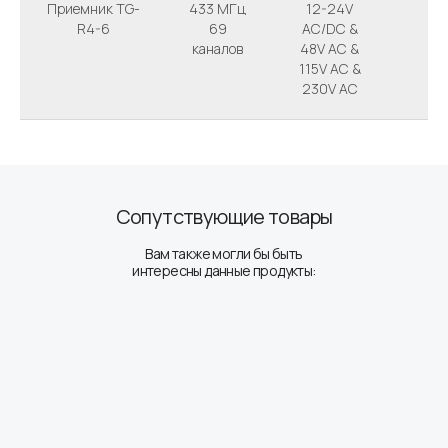
Приемник TG-
433 МГц
12-24V
IP 
R4-6
69
AC/DC &
каналов
48V AC &
115V AC &
230V AC
Сопутствующие товары
Вам также могли бы быть
интересны данные продукты: