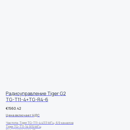
Радиоуправление Tiger G2
TG-T11-4+TG-R4-6
€
1560.42
Цена включает НДС
Частота: Tiger TG-T11-4 433 МГц, 69 каналов
Tiger TG-T11-14 915 МГц