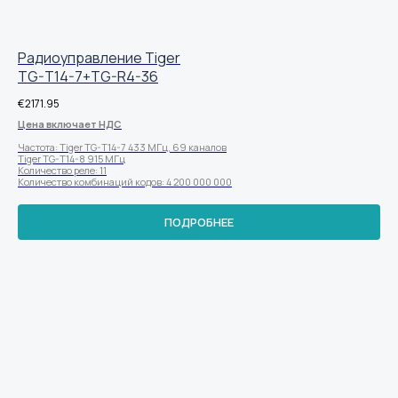
Радиоуправление Tiger
TG-T14-7+TG-R4-36
€
2171.95
Цена включает НДС
Частота: Tiger TG-T14-7 433 МГц, 69 каналов
Tiger TG-T14-8 915 МГц
Количество реле: 11
Количество комбинаций кодов: 4 200 000 000
ПОДРОБНЕЕ