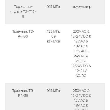
Передатчик
915 MГц
аккумулятор
IP 
(пульт) TG-T15-
8
Приемник TG-
433 МГц
230V AC &
IP 
R4-36
69
12-24V DC &
каналов
12V AC &
48V AC &
115V AC &
24V AC &
Multi &
12/24V DC &
12-24V
AC/DC
Приемник TG-
915 МГц
230V AC &
IP 
R4-38
12-24V DC &
12V AC &
48V AC &