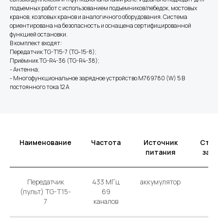
подъемных работ с использованием подъемников/лебедок, мостовых
кранов, козловых кранов и аналогичного оборудования. Система
ориентирована на безопасность и оснащена сертифицированной
функцией остановки.
В комплект входят:
Передатчик TG-T15-7 (TG-15-8);
Приёмник TG-R4-36 (TG-R4-38);
- Антенна;
- Многофункциональное зарядное устройство M769780 (W) 5 В
постоянного тока 12 А
Наименование
Частота
Источник
Степ
питания
защ
Передатчик
433 MГц
аккумулятор
IP 
(пульт) TG-T15-
69
7
каналов