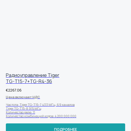
Радиоуправление Tiger
TG-T15-7+TG-R4-36
€
2267.06
Цена включает НДС
Частота: Tiger TG-T15-7 433 МГц, 69 каналов
Tiger TG-T15-8 915 МГц
Количество реле: 11
Количество комбинаций кодов: 4 200 000 000
ПОДРОБНЕЕ