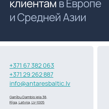
клиентам
в Европе
и Средней Азии
+371 67 382 063
+371 29 262 887
info@antaresbaltic.lv
Ganību Dambis iela 38,
Rīga, Latvija, LV-1005