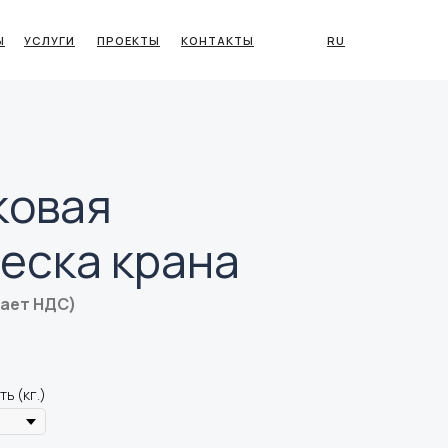
Ы
УСЛУГИ
ПРОЕКТЫ
КОНТАКТЫ
RU
ковая
еска крана
чает НДС)
ь (кг.)