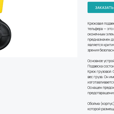
ЗАКАЗАТЬ
Крюковая подве
тельфера — это
оконечным элем
предназначен д
является крити
зрения безопас
Основное устро
Подвеска состои
Крюк грузовой:
вес груза. Он и
изготавливается
Оснащен предох
предотвращения
Обойма (корпус
которой размещ