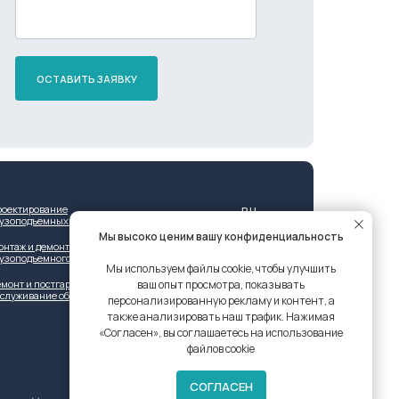
ОСТАВИТЬ ЗАЯВКУ
роектирование
RU
рузоподъемных решений
Мы высоко ценим вашу конфиденциальность
онтаж и демонтаж
рузоподъемного оборудования
Мы используем файлы cookie, чтобы улучшить
ваш опыт просмотра, показывать
монт и постгарантийное
бслуживание оборудования
персонализированную рекламу и контент, а
также анализировать наш трафик. Нажимая
«Согласен», вы соглашаетесь на использование
файлов cookie
СОГЛАСЕН