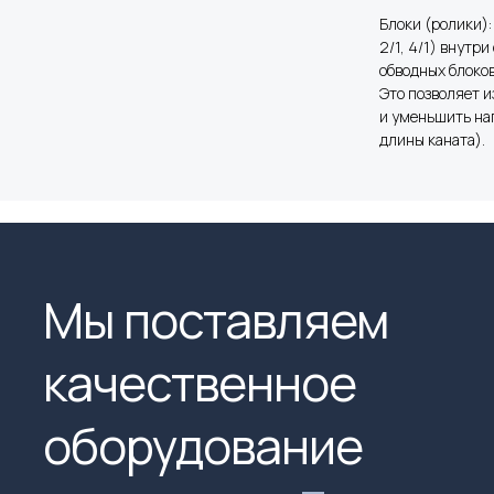
Блоки (ролики):
2/1, 4/1) внутр
обводных блоков
Это позволяет 
и уменьшить на
длины каната).
Мы поставляем
качественное
оборудование