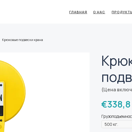
ГЛАВНАЯ
О НАС
ПРОДУКТ
Крюковые подвески крана
Крю
подв
(Цена вклю
€
338,8
Грузоподъемност