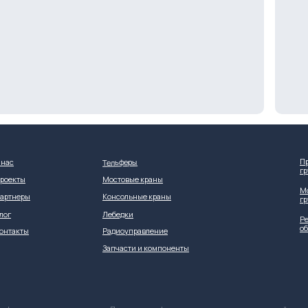
П
Тельферы
 нас
г
роекты
Мостовые краны
М
артнеры
Консольные краны
г
лог
Лебедки
Ре
о
онтакты
Радиоуправление
Запчасти и компоненты