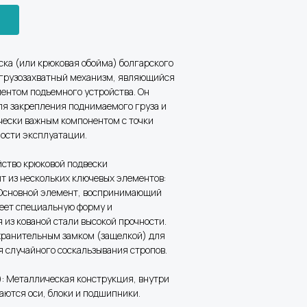
ска (или крюковая обойма) болгарского
 грузозахватный механизм, являющийся
ентом подъемного устройства. Он
ля закрепления поднимаемого груза и
чески важным компонентом с точки
ности эксплуатации.
йство крюковой подвески
т из нескольких ключевых элементов:
 Основной элемент, воспринимающий
меет специальную форму и
 из кованой стали высокой прочности.
ранительным замком (защелкой) для
 случайного соскальзывания стропов.
): Металлическая конструкция, внутри
аются оси, блоки и подшипники.