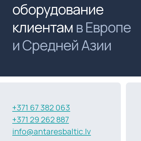
оборудование
клиентам
в Европе
и Средней Азии
+371 67 382 063
+371 29 262 887
info@antaresbaltic.lv