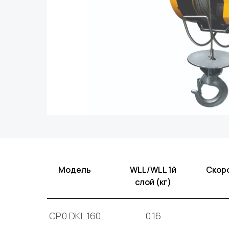
Модель
WLL/WLL 1й
Скор
слой (кг)
CP.0.DKL.160
0.16