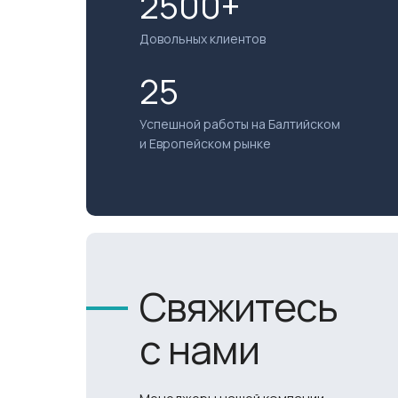
2500+
Довольных клиентов
25
Успешной работы на Балтийском
и Европейском рынке
Свяжитесь
с нами