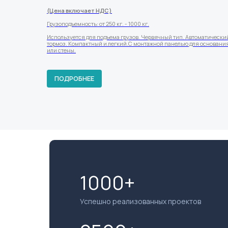
(Цена включает НДС)
Грузоподъемность: от 250 кг. - 1000 кг.
Используется для подъема грузов. Червячный тип. Автоматически
тормоз. Компактный и легкий.С монтажной панелью для основани
или стены.
ПОДРОБНЕЕ
1000+
Успешно реализованных проектов