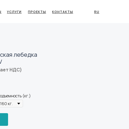
Ы
УСЛУГИ
ПРОЕКТЫ
КОНТАКТЫ
RU
ская лебедка
V
чает НДС)
одъемность (кг.)