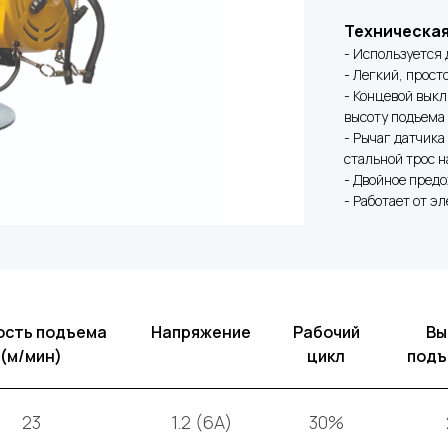
Техническа
- Используется 
- Легкий, прост
- Концевой вык
высоту подъема
- Рычаг датчика
стальной трос 
- Двойное пред
- Работает от э
ость подъема
Напряжение
Рабочий
Вы
(м/мин)
цикл
подъ
23
1.2 (6A)
30%