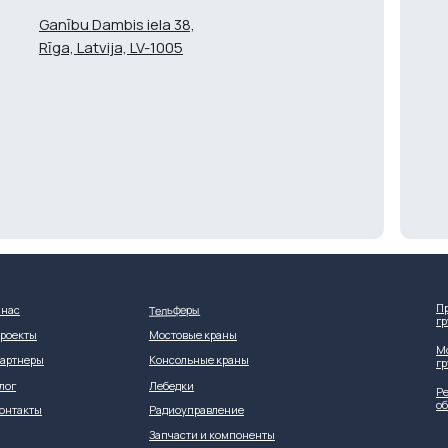
Ganību Dambis iela 38,
Rīga, Latvija, LV-1005
П
Тельферы
 нас
г
роекты
Мостовые краны
М
артнеры
Консольные краны
г
лог
Лебедки
Ре
о
онтакты
Радиоуправление
Запчасти и компоненты