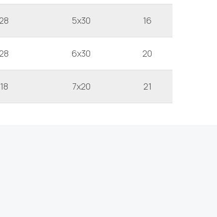
28
5x30
16
28
6x30
20
18
7x20
21