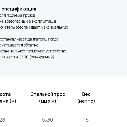
я спецификация
для подъема грузов
ой и безопасный в эксплуатации
лючатель обеспечивает максимальную
 останавливает двигатель, когда
наматывается обратно
охранительное тормозное устройство
лектросети 230В (однофазный)
сота
Стальной трос
Вес
ема (м)
(мм x м)
(нетто)
28
5x30
15