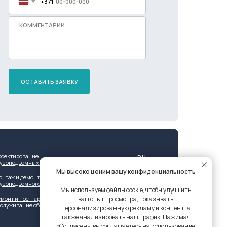
+371
ОСТАВИТЬ ЗАЯВКУ
роектирование
RU
рузоподъемных решений
Мы высоко ценим вашу конфиденциальность
онтаж и демонтаж
рузоподъемного оборудования
Мы используем файлы cookie, чтобы улучшить
монт и постгарантийное
ваш опыт просмотра, показывать
бслуживание оборудования
персонализированную рекламу и контент, а
также анализировать наш трафик. Нажимая
«Согласен», вы соглашаетесь на использование