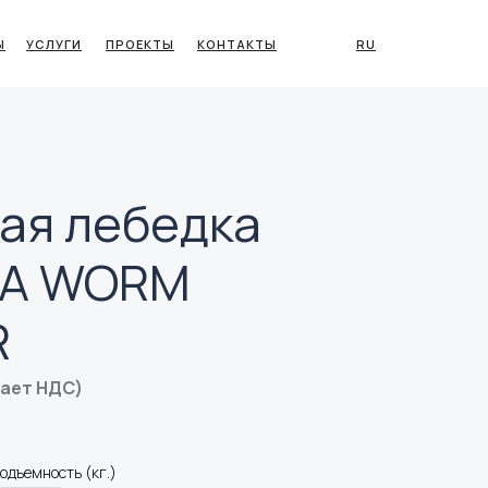
Ы
УСЛУГИ
ПРОЕКТЫ
КОНТАКТЫ
RU
ая лебедка
TA WORM
R
чает НДС)
одъемность (кг.)