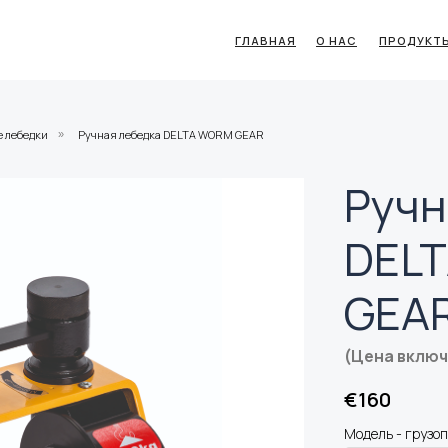
ГЛАВНАЯ
О НАС
ПРОДУКТ
е лебедки
Ручная лебедка DELTA WORM GEAR
»
Ручн
DEL
GEA
(Цена вклю
€
160
Модель - грузоп