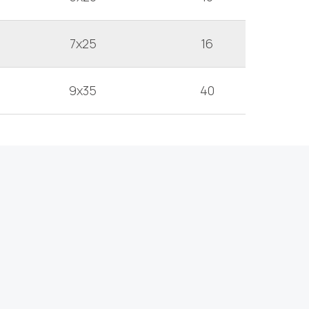
7x25
16
9x35
40