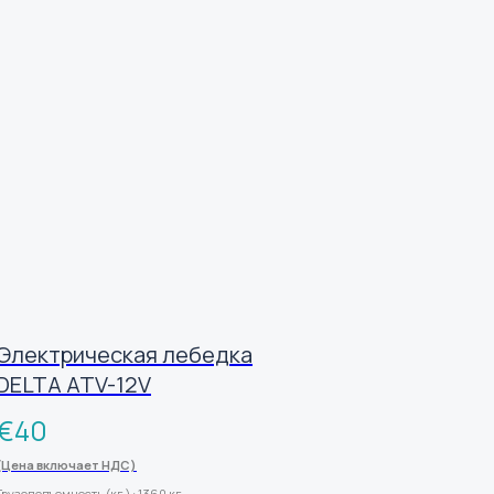
Электрическая лебедка
DELTA ATV-12V
€
40
(Цена включает НДС)
Грузоподъемность (кг.) : 1360 кг.