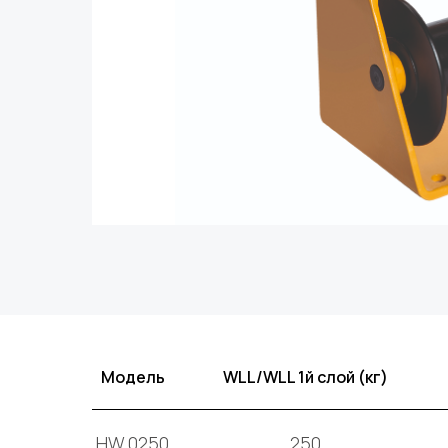
Модель
WLL/WLL 1й слой (кг)
HW.0250
250