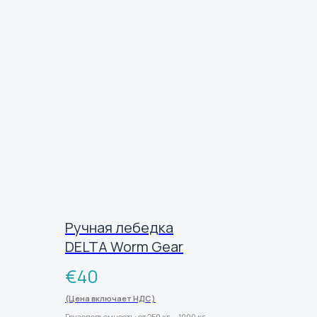
Ручная лебедка
DELTA Worm Gear
€
40
(Цена включает НДС)
Грузоподъемность: от 250 кг. - 1000 кг.