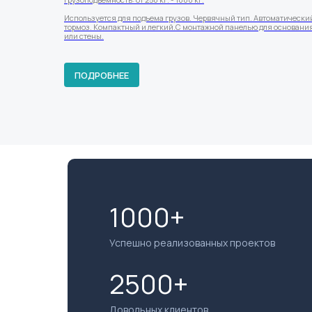
Используется для подъема грузов. Червячный тип. Автоматически
тормоз. Компактный и легкий.С монтажной панелью для основани
или стены.
ПОДРОБНЕЕ
1000+
Успешно реализованных проектов
2500+
Довольных клиентов