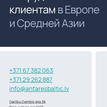
клиентам
в Европе
и Средней Азии
+371 67 382 063
+371 29 262 887
info@antaresbaltic.lv
Ganību Dambis iela 38,