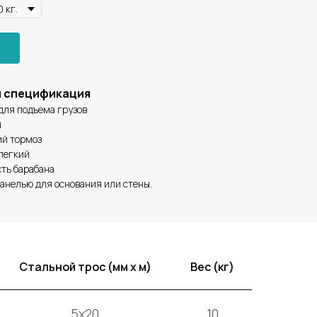
я спецификация
для подъема грузов
п
ий тормоз
 легкий
сть барабана
панелью для основания или стены.
Стальной трос (мм x м)
Вес (кг)
5x20
10