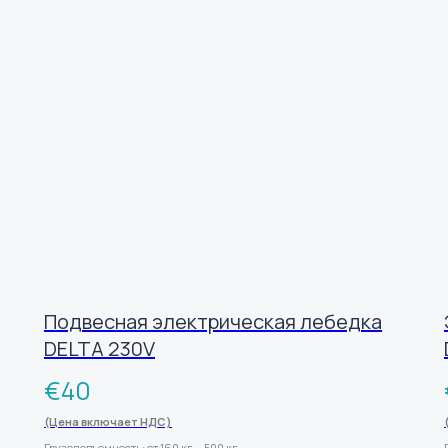
Подвесная электрическая лебедка
DELTA 230V
€
40
(Цена включает НДС)
Грузоподъемность: от 160 кг. - 500 кг.