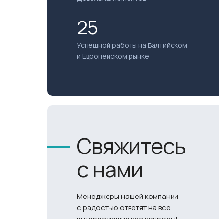
25
Успешной работы на Балтийском
и Европейском рынке
Свяжитесь
с нами
Менеджеры нашей компании
с радостью ответят на все
интересующие вас вопросы!