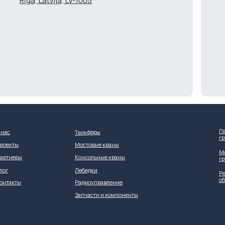
Rīga, Latvija, LV-1005
П
Тельферы
 нас
г
роекты
Мостовые краны
М
артнеры
Консольные краны
г
лог
Лебедки
Ре
о
онтакты
Радиоуправление
Запчасти и компоненты