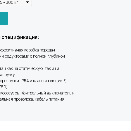
я спецификация:
 эффективная коробка передач
ми редукторами с полной глубиной
тан как на статическую, так и на
агрузку
ерегрузки. IP54 и класс изоляции F,
IP50)
аксессуары: Контрольный выключатель и
тальная проволока. Кабель питания