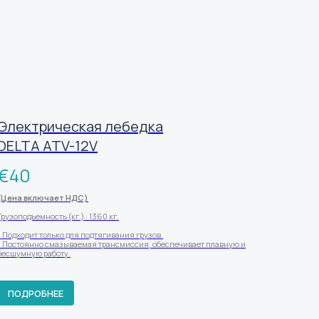
Электрическая лебедка
DELTA ATV-12V
€
40
(Цена включает НДС)
Грузоподъемность (кг.) : 1360 кг.
- Подходит только для подтягивания грузов.
- Постоянно смазываемая трансмиссия, обеспечивает плавную и
бесшумную работу.
ПОДРОБНЕЕ