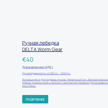
Ручная лебедка
DELTA Worm Gear
€
40
(Цена включает НДС)
Грузоподъемность: от 250 кг. - 1000 кг.
Используется для подъема грузов. Червячный тип. Автоматически
тормоз. Компактный и легкий.С монтажной панелью для основани
или стены.
ПОДРОБНЕЕ