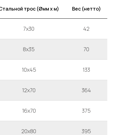
Стальной трос (Øмм x м)
Вес (нетто)
7x30
42
8x35
70
10x45
133
12x70
364
16x70
375
20x80
395