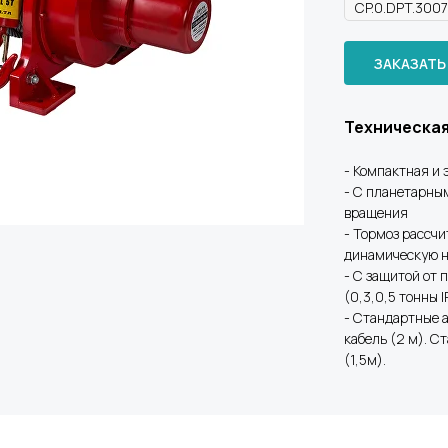
ЗАКАЗАТЬ
Техническа
- Компактная и
- С планетарны
вращения
- Тормоз рассчи
динамическую н
- С защитой от п
(0,3,0,5 тонны 
- Стандартные 
кабель (2 м). С
(1,5м).