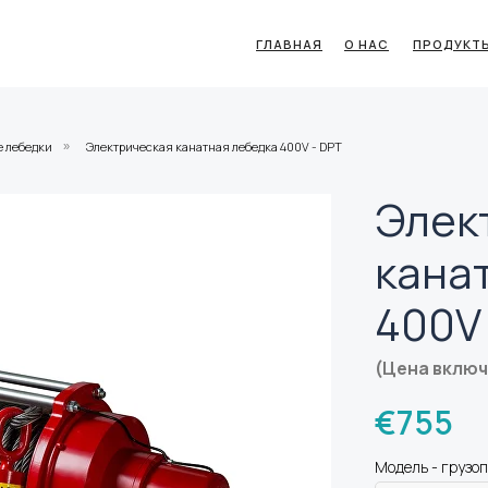
ГЛАВНАЯ
О НАС
ПРОДУКТ
е лебедки
Электрическая канатная лебедка 400V - DPT
»
Элек
кана
400V 
(Цена вклю
€
755
Модель - грузоп