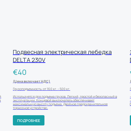
Подвесная электрическая лебедка
DELTA 230V
€
40
(Цена включает НДС)
Грузоподъемность: от 160 кг. - 500 кг.
й
Используется для подъема грузов. Легкий, простой и безопасный в
я
эксплуатации. Концевой выключатель обеспечивает
максимальную высоту подъема. Двойное предохранительное
тормозное устройство.
ПОДРОБНЕЕ