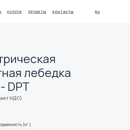
Ы
УСЛУГИ
ПРОЕКТЫ
КОНТАКТЫ
RU
трическая
тная лебедка
- DPT
чает НДС)
одъемность (кг.)